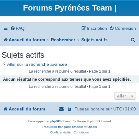
Forums Pyrénées Team |
FAQ
Inscription
Connexion
R
Accueil du forum
Rechercher
Sujets actifs
e
Sujets actifs
c
Aller sur la recherche avancée
h
La recherche a retourné 0 résultat • Page
1
sur
1
e
Aucun résultat ne correspond aux termes que vous avez spécifiés.
La recherche a retourné 0 résultat • Page
1
sur
1
r
Aller
c
h
Accueil du forum
Fuseau horaire sur
UTC+01:00
e
Développé par
phpBB
® Forum Software © phpBB Limited
r
Traduction française officielle
©
Qiaeru
Confidentialité
|
Conditions