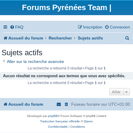
Forums Pyrénées Team |
FAQ
Inscription
Connexion
R
Accueil du forum
Rechercher
Sujets actifs
e
Sujets actifs
c
Aller sur la recherche avancée
h
La recherche a retourné 0 résultat • Page
1
sur
1
e
Aucun résultat ne correspond aux termes que vous avez spécifiés.
La recherche a retourné 0 résultat • Page
1
sur
1
r
Aller
c
h
Accueil du forum
Fuseau horaire sur
UTC+01:00
e
Développé par
phpBB
® Forum Software © phpBB Limited
r
Traduction française officielle
©
Qiaeru
Confidentialité
|
Conditions