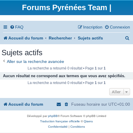
Forums Pyrénées Team |
FAQ
Inscription
Connexion
R
Accueil du forum
Rechercher
Sujets actifs
e
Sujets actifs
c
Aller sur la recherche avancée
h
La recherche a retourné 0 résultat • Page
1
sur
1
e
Aucun résultat ne correspond aux termes que vous avez spécifiés.
La recherche a retourné 0 résultat • Page
1
sur
1
r
Aller
c
h
Accueil du forum
Fuseau horaire sur
UTC+01:00
e
Développé par
phpBB
® Forum Software © phpBB Limited
r
Traduction française officielle
©
Qiaeru
Confidentialité
|
Conditions