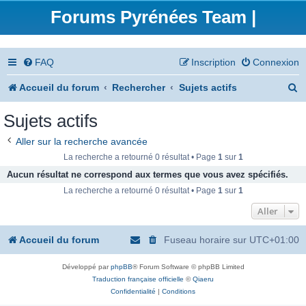
Forums Pyrénées Team |
FAQ
Inscription
Connexion
R
Accueil du forum
Rechercher
Sujets actifs
e
Sujets actifs
c
Aller sur la recherche avancée
h
La recherche a retourné 0 résultat • Page
1
sur
1
e
Aucun résultat ne correspond aux termes que vous avez spécifiés.
La recherche a retourné 0 résultat • Page
1
sur
1
r
Aller
c
h
Accueil du forum
Fuseau horaire sur
UTC+01:00
e
Développé par
phpBB
® Forum Software © phpBB Limited
r
Traduction française officielle
©
Qiaeru
Confidentialité
|
Conditions