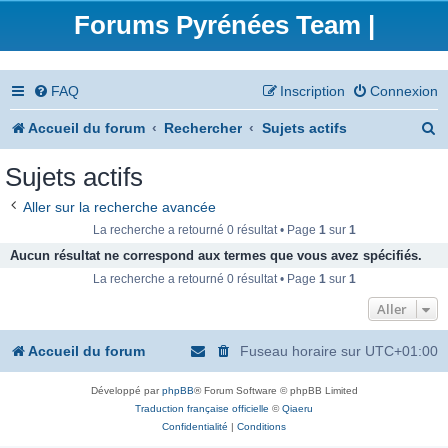
Forums Pyrénées Team |
FAQ
Inscription
Connexion
R
Accueil du forum
Rechercher
Sujets actifs
e
Sujets actifs
c
Aller sur la recherche avancée
h
La recherche a retourné 0 résultat • Page
1
sur
1
e
Aucun résultat ne correspond aux termes que vous avez spécifiés.
La recherche a retourné 0 résultat • Page
1
sur
1
r
Aller
c
h
Accueil du forum
Fuseau horaire sur
UTC+01:00
e
Développé par
phpBB
® Forum Software © phpBB Limited
r
Traduction française officielle
©
Qiaeru
Confidentialité
|
Conditions