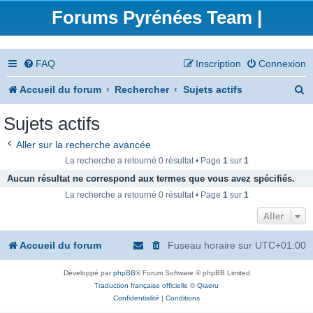
Forums Pyrénées Team |
FAQ
Inscription
Connexion
R
Accueil du forum
Rechercher
Sujets actifs
e
Sujets actifs
c
Aller sur la recherche avancée
h
La recherche a retourné 0 résultat • Page
1
sur
1
e
Aucun résultat ne correspond aux termes que vous avez spécifiés.
La recherche a retourné 0 résultat • Page
1
sur
1
r
Aller
c
h
Accueil du forum
Fuseau horaire sur
UTC+01:00
e
Développé par
phpBB
® Forum Software © phpBB Limited
r
Traduction française officielle
©
Qiaeru
Confidentialité
|
Conditions