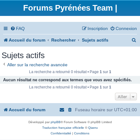
Forums Pyrénées Team |
FAQ
Inscription
Connexion
R
Accueil du forum
Rechercher
Sujets actifs
e
Sujets actifs
c
Aller sur la recherche avancée
h
La recherche a retourné 0 résultat • Page
1
sur
1
e
Aucun résultat ne correspond aux termes que vous avez spécifiés.
La recherche a retourné 0 résultat • Page
1
sur
1
r
Aller
c
h
Accueil du forum
Fuseau horaire sur
UTC+01:00
e
Développé par
phpBB
® Forum Software © phpBB Limited
r
Traduction française officielle
©
Qiaeru
Confidentialité
|
Conditions