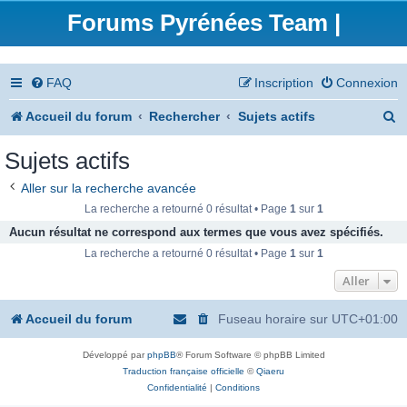
Forums Pyrénées Team |
FAQ
Inscription
Connexion
R
Accueil du forum
Rechercher
Sujets actifs
e
Sujets actifs
c
Aller sur la recherche avancée
h
La recherche a retourné 0 résultat • Page
1
sur
1
e
Aucun résultat ne correspond aux termes que vous avez spécifiés.
La recherche a retourné 0 résultat • Page
1
sur
1
r
Aller
c
h
Accueil du forum
Fuseau horaire sur
UTC+01:00
e
Développé par
phpBB
® Forum Software © phpBB Limited
r
Traduction française officielle
©
Qiaeru
Confidentialité
|
Conditions