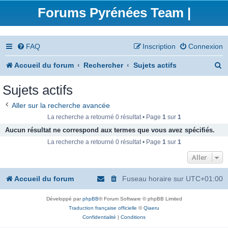
Forums Pyrénées Team |
FAQ
Inscription
Connexion
R
Accueil du forum
Rechercher
Sujets actifs
e
Sujets actifs
c
Aller sur la recherche avancée
h
La recherche a retourné 0 résultat • Page
1
sur
1
e
Aucun résultat ne correspond aux termes que vous avez spécifiés.
La recherche a retourné 0 résultat • Page
1
sur
1
r
Aller
c
h
Accueil du forum
Fuseau horaire sur
UTC+01:00
e
Développé par
phpBB
® Forum Software © phpBB Limited
r
Traduction française officielle
©
Qiaeru
Confidentialité
|
Conditions