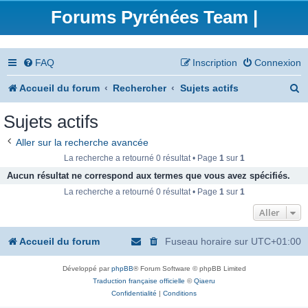
Forums Pyrénées Team |
FAQ
Inscription
Connexion
R
Accueil du forum
Rechercher
Sujets actifs
e
Sujets actifs
c
Aller sur la recherche avancée
h
La recherche a retourné 0 résultat • Page
1
sur
1
e
Aucun résultat ne correspond aux termes que vous avez spécifiés.
La recherche a retourné 0 résultat • Page
1
sur
1
r
Aller
c
h
Accueil du forum
Fuseau horaire sur
UTC+01:00
e
Développé par
phpBB
® Forum Software © phpBB Limited
r
Traduction française officielle
©
Qiaeru
Confidentialité
|
Conditions