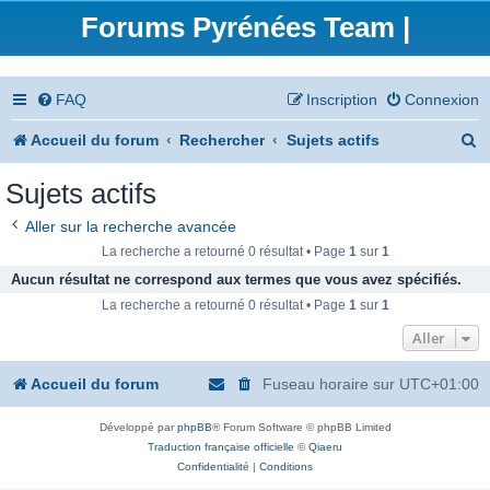
Forums Pyrénées Team |
FAQ
Inscription
Connexion
R
Accueil du forum
Rechercher
Sujets actifs
e
Sujets actifs
c
Aller sur la recherche avancée
h
La recherche a retourné 0 résultat • Page
1
sur
1
e
Aucun résultat ne correspond aux termes que vous avez spécifiés.
La recherche a retourné 0 résultat • Page
1
sur
1
r
Aller
c
h
Accueil du forum
Fuseau horaire sur
UTC+01:00
e
Développé par
phpBB
® Forum Software © phpBB Limited
r
Traduction française officielle
©
Qiaeru
Confidentialité
|
Conditions