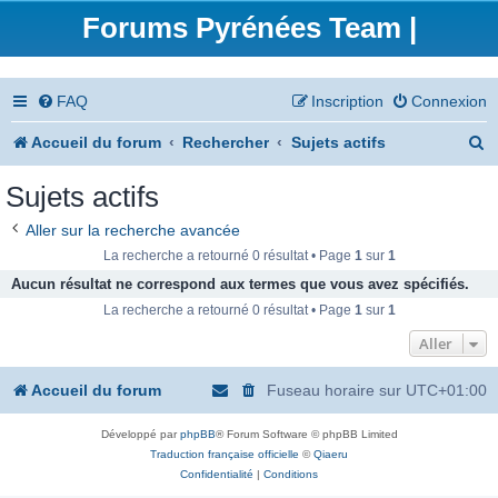
Forums Pyrénées Team |
FAQ
Inscription
Connexion
R
Accueil du forum
Rechercher
Sujets actifs
e
Sujets actifs
c
Aller sur la recherche avancée
h
La recherche a retourné 0 résultat • Page
1
sur
1
e
Aucun résultat ne correspond aux termes que vous avez spécifiés.
La recherche a retourné 0 résultat • Page
1
sur
1
r
Aller
c
h
Accueil du forum
Fuseau horaire sur
UTC+01:00
e
Développé par
phpBB
® Forum Software © phpBB Limited
r
Traduction française officielle
©
Qiaeru
Confidentialité
|
Conditions