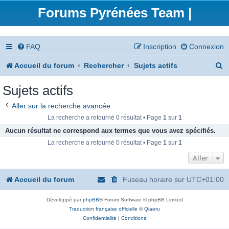
Forums Pyrénées Team |
FAQ
Inscription
Connexion
R
Accueil du forum
Rechercher
Sujets actifs
e
Sujets actifs
c
Aller sur la recherche avancée
h
La recherche a retourné 0 résultat • Page
1
sur
1
e
Aucun résultat ne correspond aux termes que vous avez spécifiés.
La recherche a retourné 0 résultat • Page
1
sur
1
r
Aller
c
h
Accueil du forum
Fuseau horaire sur
UTC+01:00
e
Développé par
phpBB
® Forum Software © phpBB Limited
r
Traduction française officielle
©
Qiaeru
Confidentialité
|
Conditions