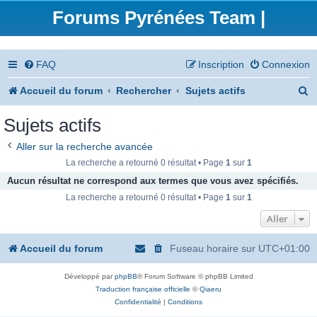
Forums Pyrénées Team |
FAQ
Inscription
Connexion
R
Accueil du forum
Rechercher
Sujets actifs
e
Sujets actifs
c
Aller sur la recherche avancée
h
La recherche a retourné 0 résultat • Page
1
sur
1
e
Aucun résultat ne correspond aux termes que vous avez spécifiés.
La recherche a retourné 0 résultat • Page
1
sur
1
r
Aller
c
h
Accueil du forum
Fuseau horaire sur
UTC+01:00
e
Développé par
phpBB
® Forum Software © phpBB Limited
r
Traduction française officielle
©
Qiaeru
Confidentialité
|
Conditions