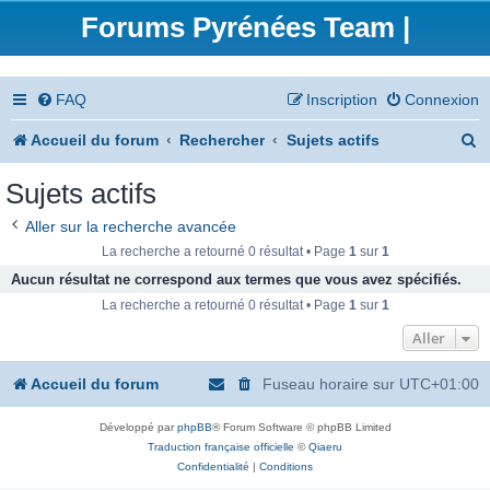
Forums Pyrénées Team |
FAQ
Inscription
Connexion
R
Accueil du forum
Rechercher
Sujets actifs
e
Sujets actifs
c
Aller sur la recherche avancée
h
La recherche a retourné 0 résultat • Page
1
sur
1
e
Aucun résultat ne correspond aux termes que vous avez spécifiés.
La recherche a retourné 0 résultat • Page
1
sur
1
r
Aller
c
h
Accueil du forum
Fuseau horaire sur
UTC+01:00
e
Développé par
phpBB
® Forum Software © phpBB Limited
r
Traduction française officielle
©
Qiaeru
Confidentialité
|
Conditions