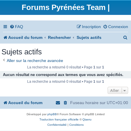
Forums Pyrénées Team |
FAQ
Inscription
Connexion
R
Accueil du forum
Rechercher
Sujets actifs
e
Sujets actifs
c
Aller sur la recherche avancée
h
La recherche a retourné 0 résultat • Page
1
sur
1
e
Aucun résultat ne correspond aux termes que vous avez spécifiés.
La recherche a retourné 0 résultat • Page
1
sur
1
r
Aller
c
h
Accueil du forum
Fuseau horaire sur
UTC+01:00
e
Développé par
phpBB
® Forum Software © phpBB Limited
r
Traduction française officielle
©
Qiaeru
Confidentialité
|
Conditions