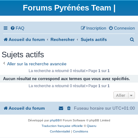
Forums Pyrénées Team |
FAQ
Inscription
Connexion
R
Accueil du forum
Rechercher
Sujets actifs
e
Sujets actifs
c
Aller sur la recherche avancée
h
La recherche a retourné 0 résultat • Page
1
sur
1
e
Aucun résultat ne correspond aux termes que vous avez spécifiés.
La recherche a retourné 0 résultat • Page
1
sur
1
r
Aller
c
h
Accueil du forum
Fuseau horaire sur
UTC+01:00
e
Développé par
phpBB
® Forum Software © phpBB Limited
r
Traduction française officielle
©
Qiaeru
Confidentialité
|
Conditions