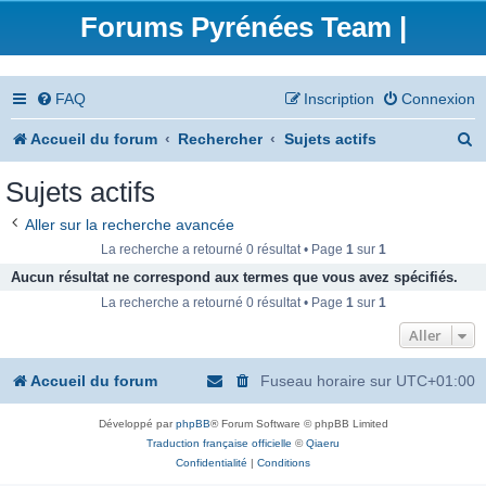
Forums Pyrénées Team |
FAQ
Inscription
Connexion
R
Accueil du forum
Rechercher
Sujets actifs
e
Sujets actifs
c
Aller sur la recherche avancée
h
La recherche a retourné 0 résultat • Page
1
sur
1
e
Aucun résultat ne correspond aux termes que vous avez spécifiés.
La recherche a retourné 0 résultat • Page
1
sur
1
r
Aller
c
h
Accueil du forum
Fuseau horaire sur
UTC+01:00
e
Développé par
phpBB
® Forum Software © phpBB Limited
r
Traduction française officielle
©
Qiaeru
Confidentialité
|
Conditions