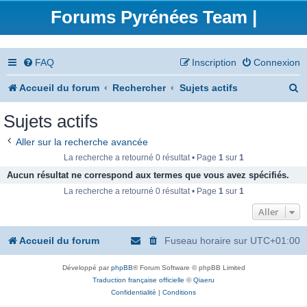
Forums Pyrénées Team |
FAQ
Inscription
Connexion
R
Accueil du forum
Rechercher
Sujets actifs
e
Sujets actifs
c
Aller sur la recherche avancée
h
La recherche a retourné 0 résultat • Page
1
sur
1
e
Aucun résultat ne correspond aux termes que vous avez spécifiés.
La recherche a retourné 0 résultat • Page
1
sur
1
r
Aller
c
h
Accueil du forum
Fuseau horaire sur
UTC+01:00
e
Développé par
phpBB
® Forum Software © phpBB Limited
r
Traduction française officielle
©
Qiaeru
Confidentialité
|
Conditions