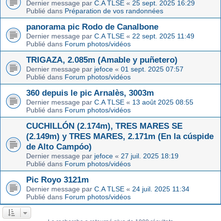
Dernier message par
C.A TLSE
«
25 sept. 2025 16:29
Publié dans
Préparation de vos randonnées
panorama pic Rodo de Canalbone
Dernier message par
C.A TLSE
«
22 sept. 2025 11:49
Publié dans
Forum photos/vidéos
TRIGAZA, 2.085m (Amable y puñetero)
Dernier message par
jefoce
«
01 sept. 2025 07:57
Publié dans
Forum photos/vidéos
360 depuis le pic Arnalès, 3003m
Dernier message par
C.A TLSE
«
13 août 2025 08:55
Publié dans
Forum photos/vidéos
CUCHILLÓN (2.174m), TRES MARES SE
(2.149m) y TRES MARES, 2.171m (En la cúspide
de Alto Campóo)
Dernier message par
jefoce
«
27 juil. 2025 18:19
Publié dans
Forum photos/vidéos
Pic Royo 3121m
Dernier message par
C.A TLSE
«
24 juil. 2025 11:34
Publié dans
Forum photos/vidéos