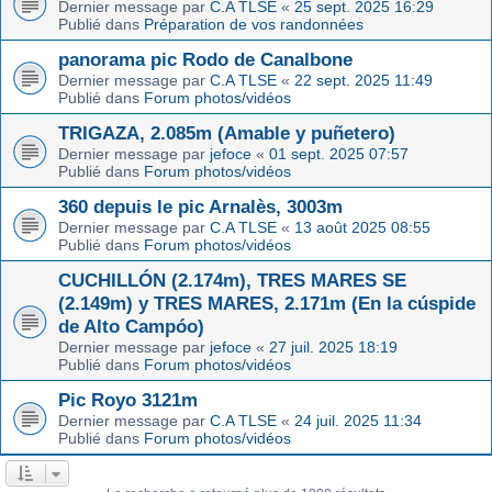
Dernier message par
C.A TLSE
«
25 sept. 2025 16:29
Publié dans
Préparation de vos randonnées
panorama pic Rodo de Canalbone
Dernier message par
C.A TLSE
«
22 sept. 2025 11:49
Publié dans
Forum photos/vidéos
TRIGAZA, 2.085m (Amable y puñetero)
Dernier message par
jefoce
«
01 sept. 2025 07:57
Publié dans
Forum photos/vidéos
360 depuis le pic Arnalès, 3003m
Dernier message par
C.A TLSE
«
13 août 2025 08:55
Publié dans
Forum photos/vidéos
CUCHILLÓN (2.174m), TRES MARES SE
(2.149m) y TRES MARES, 2.171m (En la cúspide
de Alto Campóo)
Dernier message par
jefoce
«
27 juil. 2025 18:19
Publié dans
Forum photos/vidéos
Pic Royo 3121m
Dernier message par
C.A TLSE
«
24 juil. 2025 11:34
Publié dans
Forum photos/vidéos