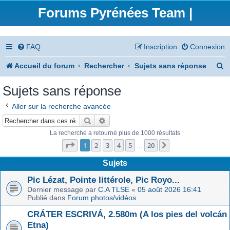
Forums Pyrénées Team |
FAQ
Inscription
Connexion
R
Accueil du forum
Rechercher
Sujets sans réponse
e
Sujets sans réponse
c
Aller sur la recherche avancée
h
Rechercher
Recherche avancée
e
La recherche a retourné plus de 1000 résultats
Page
1
sur
20
r
1
2
3
4
5
20
Suivant
…
c
Sujets
h
Pic Lézat, Pointe littérole, Pic Royo...
Dernier message par
C.A TLSE
«
05 août 2026 16:41
e
Publié dans
Forum photos/vidéos
r
CRÁTER ESCRIVÁ, 2.580m (A los pies del volcán
Etna)