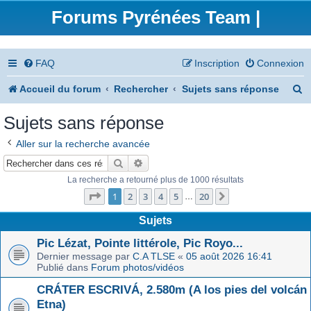
Forums Pyrénées Team |
FAQ
Inscription
Connexion
R
Accueil du forum
Rechercher
Sujets sans réponse
e
Sujets sans réponse
c
Aller sur la recherche avancée
h
Rechercher
Recherche avancée
e
La recherche a retourné plus de 1000 résultats
Page
1
sur
20
r
1
2
3
4
5
20
Suivant
…
c
Sujets
h
Pic Lézat, Pointe littérole, Pic Royo...
Dernier message par
C.A TLSE
«
05 août 2026 16:41
e
Publié dans
Forum photos/vidéos
r
CRÁTER ESCRIVÁ, 2.580m (A los pies del volcán
Etna)