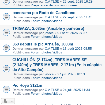
Dernier message par
C.A TLSE
«
25 sept. 2025 16:29
Publié dans
Préparation de vos randonnées
panorama pic Rodo de Canalbone
Dernier message par
C.A TLSE
«
22 sept. 2025 11:49
Publié dans
Forum photos/vidéos
TRIGAZA, 2.085m (Amable y puñetero)
Dernier message par
jefoce
«
01 sept. 2025 07:57
Publié dans
Forum photos/vidéos
360 depuis le pic Arnalès, 3003m
Dernier message par
C.A TLSE
«
13 août 2025 08:55
Publié dans
Forum photos/vidéos
CUCHILLÓN (2.174m), TRES MARES SE
(2.149m) y TRES MARES, 2.171m (En la cúspide
de Alto Campóo)
Dernier message par
jefoce
«
27 juil. 2025 18:19
Publié dans
Forum photos/vidéos
Pic Royo 3121m
Dernier message par
C.A TLSE
«
24 juil. 2025 11:34
Publié dans
Forum photos/vidéos