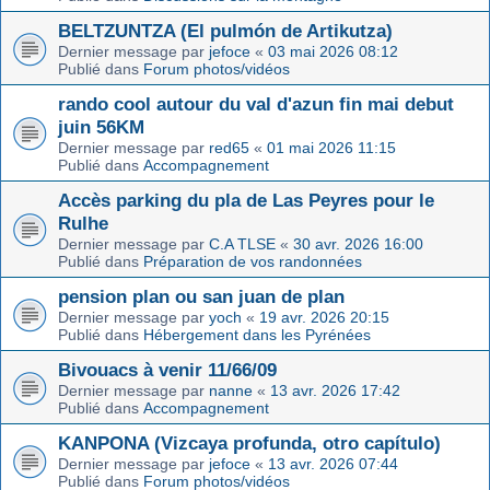
BELTZUNTZA (El pulmón de Artikutza)
Dernier message par
jefoce
«
03 mai 2026 08:12
Publié dans
Forum photos/vidéos
rando cool autour du val d'azun fin mai debut
juin 56KM
Dernier message par
red65
«
01 mai 2026 11:15
Publié dans
Accompagnement
Accès parking du pla de Las Peyres pour le
Rulhe
Dernier message par
C.A TLSE
«
30 avr. 2026 16:00
Publié dans
Préparation de vos randonnées
pension plan ou san juan de plan
Dernier message par
yoch
«
19 avr. 2026 20:15
Publié dans
Hébergement dans les Pyrénées
Bivouacs à venir 11/66/09
Dernier message par
nanne
«
13 avr. 2026 17:42
Publié dans
Accompagnement
KANPONA (Vizcaya profunda, otro capítulo)
Dernier message par
jefoce
«
13 avr. 2026 07:44
Publié dans
Forum photos/vidéos