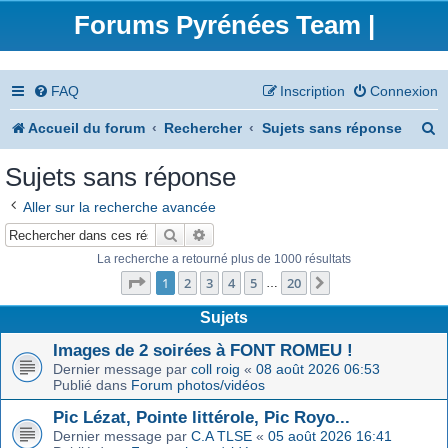
Forums Pyrénées Team |
FAQ
Inscription
Connexion
R
Accueil du forum
Rechercher
Sujets sans réponse
e
Sujets sans réponse
c
Aller sur la recherche avancée
h
Rechercher
Recherche avancée
e
La recherche a retourné plus de 1000 résultats
Page
1
sur
20
r
1
2
3
4
5
20
Suivant
…
c
Sujets
h
Images de 2 soirées à FONT ROMEU !
Dernier message par
coll roig
«
08 août 2026 06:53
e
Publié dans
Forum photos/vidéos
r
Pic Lézat, Pointe littérole, Pic Royo...
Dernier message par
C.A TLSE
«
05 août 2026 16:41