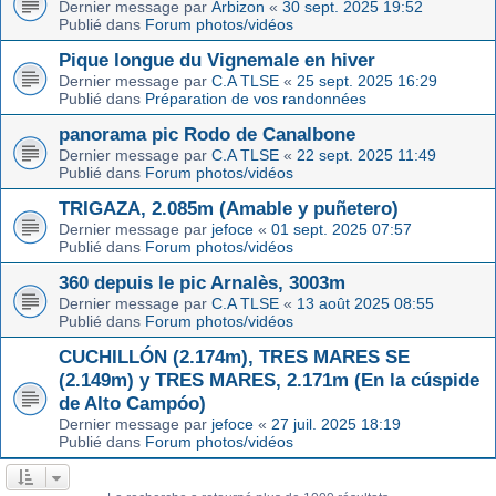
Dernier message par
Arbizon
«
30 sept. 2025 19:52
Publié dans
Forum photos/vidéos
Pique longue du Vignemale en hiver
Dernier message par
C.A TLSE
«
25 sept. 2025 16:29
Publié dans
Préparation de vos randonnées
panorama pic Rodo de Canalbone
Dernier message par
C.A TLSE
«
22 sept. 2025 11:49
Publié dans
Forum photos/vidéos
TRIGAZA, 2.085m (Amable y puñetero)
Dernier message par
jefoce
«
01 sept. 2025 07:57
Publié dans
Forum photos/vidéos
360 depuis le pic Arnalès, 3003m
Dernier message par
C.A TLSE
«
13 août 2025 08:55
Publié dans
Forum photos/vidéos
CUCHILLÓN (2.174m), TRES MARES SE
(2.149m) y TRES MARES, 2.171m (En la cúspide
de Alto Campóo)
Dernier message par
jefoce
«
27 juil. 2025 18:19
Publié dans
Forum photos/vidéos