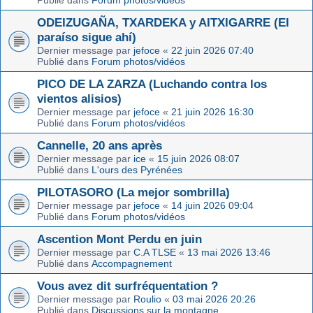
Publié dans
Forum photos/vidéos
ODEIZUGAÑA, TXARDEKA y AITXIGARRE (El
paraíso sigue ahí)
Dernier message par
jefoce
«
22 juin 2026 07:40
Publié dans
Forum photos/vidéos
PICO DE LA ZARZA (Luchando contra los
vientos alisios)
Dernier message par
jefoce
«
21 juin 2026 16:30
Publié dans
Forum photos/vidéos
Cannelle, 20 ans après
Dernier message par
ice
«
15 juin 2026 08:07
Publié dans
L'ours des Pyrénées
PILOTASORO (La mejor sombrilla)
Dernier message par
jefoce
«
14 juin 2026 09:04
Publié dans
Forum photos/vidéos
Ascention Mont Perdu en juin
Dernier message par
C.A TLSE
«
13 mai 2026 13:46
Publié dans
Accompagnement
Vous avez dit surfréquentation ?
Dernier message par
Roulio
«
03 mai 2026 20:26
Publié dans
Discussions sur la montagne