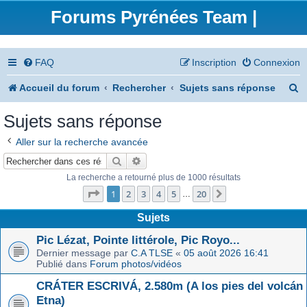
Forums Pyrénées Team |
FAQ
Inscription
Connexion
R
Accueil du forum
Rechercher
Sujets sans réponse
e
Sujets sans réponse
c
Aller sur la recherche avancée
h
Rechercher
Recherche avancée
e
La recherche a retourné plus de 1000 résultats
Page
1
sur
20
r
1
2
3
4
5
20
Suivant
…
c
Sujets
h
Pic Lézat, Pointe littérole, Pic Royo...
Dernier message par
C.A TLSE
«
05 août 2026 16:41
e
Publié dans
Forum photos/vidéos
r
CRÁTER ESCRIVÁ, 2.580m (A los pies del volcán
Etna)