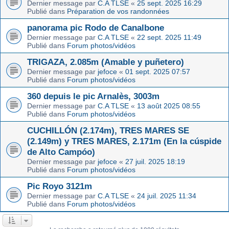
Dernier message par
C.A TLSE
«
25 sept. 2025 16:29
Publié dans
Préparation de vos randonnées
panorama pic Rodo de Canalbone
Dernier message par
C.A TLSE
«
22 sept. 2025 11:49
Publié dans
Forum photos/vidéos
TRIGAZA, 2.085m (Amable y puñetero)
Dernier message par
jefoce
«
01 sept. 2025 07:57
Publié dans
Forum photos/vidéos
360 depuis le pic Arnalès, 3003m
Dernier message par
C.A TLSE
«
13 août 2025 08:55
Publié dans
Forum photos/vidéos
CUCHILLÓN (2.174m), TRES MARES SE
(2.149m) y TRES MARES, 2.171m (En la cúspide
de Alto Campóo)
Dernier message par
jefoce
«
27 juil. 2025 18:19
Publié dans
Forum photos/vidéos
Pic Royo 3121m
Dernier message par
C.A TLSE
«
24 juil. 2025 11:34
Publié dans
Forum photos/vidéos