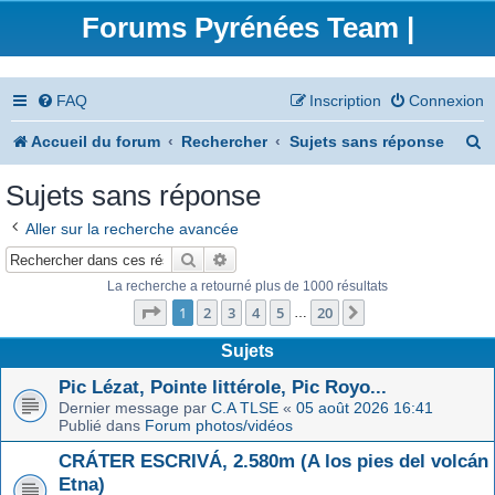
Forums Pyrénées Team |
FAQ
Inscription
Connexion
R
Accueil du forum
Rechercher
Sujets sans réponse
e
Sujets sans réponse
c
Aller sur la recherche avancée
h
Rechercher
Recherche avancée
e
La recherche a retourné plus de 1000 résultats
Page
1
sur
20
r
1
2
3
4
5
20
Suivant
…
c
Sujets
h
Pic Lézat, Pointe littérole, Pic Royo...
Dernier message par
C.A TLSE
«
05 août 2026 16:41
e
Publié dans
Forum photos/vidéos
r
CRÁTER ESCRIVÁ, 2.580m (A los pies del volcán
Etna)