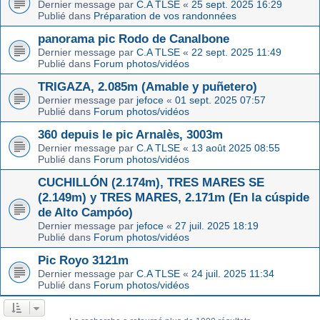
Dernier message par
C.A TLSE
«
25 sept. 2025 16:29
Publié dans
Préparation de vos randonnées
panorama pic Rodo de Canalbone
Dernier message par
C.A TLSE
«
22 sept. 2025 11:49
Publié dans
Forum photos/vidéos
TRIGAZA, 2.085m (Amable y puñetero)
Dernier message par
jefoce
«
01 sept. 2025 07:57
Publié dans
Forum photos/vidéos
360 depuis le pic Arnalès, 3003m
Dernier message par
C.A TLSE
«
13 août 2025 08:55
Publié dans
Forum photos/vidéos
CUCHILLÓN (2.174m), TRES MARES SE
(2.149m) y TRES MARES, 2.171m (En la cúspide
de Alto Campóo)
Dernier message par
jefoce
«
27 juil. 2025 18:19
Publié dans
Forum photos/vidéos
Pic Royo 3121m
Dernier message par
C.A TLSE
«
24 juil. 2025 11:34
Publié dans
Forum photos/vidéos