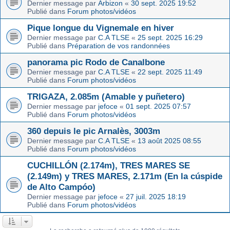
Dernier message par
Arbizon
«
30 sept. 2025 19:52
Publié dans
Forum photos/vidéos
Pique longue du Vignemale en hiver
Dernier message par
C.A TLSE
«
25 sept. 2025 16:29
Publié dans
Préparation de vos randonnées
panorama pic Rodo de Canalbone
Dernier message par
C.A TLSE
«
22 sept. 2025 11:49
Publié dans
Forum photos/vidéos
TRIGAZA, 2.085m (Amable y puñetero)
Dernier message par
jefoce
«
01 sept. 2025 07:57
Publié dans
Forum photos/vidéos
360 depuis le pic Arnalès, 3003m
Dernier message par
C.A TLSE
«
13 août 2025 08:55
Publié dans
Forum photos/vidéos
CUCHILLÓN (2.174m), TRES MARES SE
(2.149m) y TRES MARES, 2.171m (En la cúspide
de Alto Campóo)
Dernier message par
jefoce
«
27 juil. 2025 18:19
Publié dans
Forum photos/vidéos