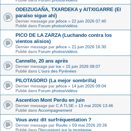
Publié dans
Forum photos/vidéos
ODEIZUGAÑA, TXARDEKA y AITXIGARRE (El
paraíso sigue ahí)
Dernier message par
jefoce
«
22 juin 2026 07:40
Publié dans
Forum photos/vidéos
PICO DE LA ZARZA (Luchando contra los
vientos alisios)
Dernier message par
jefoce
«
21 juin 2026 16:30
Publié dans
Forum photos/vidéos
Cannelle, 20 ans après
Dernier message par
ice
«
15 juin 2026 08:07
Publié dans
L'ours des Pyrénées
PILOTASORO (La mejor sombrilla)
Dernier message par
jefoce
«
14 juin 2026 09:04
Publié dans
Forum photos/vidéos
Ascention Mont Perdu en juin
Dernier message par
C.A TLSE
«
13 mai 2026 13:46
Publié dans
Accompagnement
Vous avez dit surfréquentation ?
Dernier message par
Roulio
«
03 mai 2026 20:26
Publié dans
Discussions sur la montagne