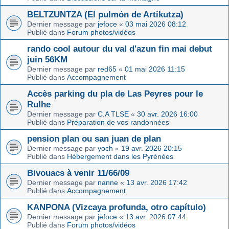
BELTZUNTZA (El pulmón de Artikutza)
Dernier message par
jefoce
«
03 mai 2026 08:12
Publié dans
Forum photos/vidéos
rando cool autour du val d'azun fin mai debut
juin 56KM
Dernier message par
red65
«
01 mai 2026 11:15
Publié dans
Accompagnement
Accès parking du pla de Las Peyres pour le
Rulhe
Dernier message par
C.A TLSE
«
30 avr. 2026 16:00
Publié dans
Préparation de vos randonnées
pension plan ou san juan de plan
Dernier message par
yoch
«
19 avr. 2026 20:15
Publié dans
Hébergement dans les Pyrénées
Bivouacs à venir 11/66/09
Dernier message par
nanne
«
13 avr. 2026 17:42
Publié dans
Accompagnement
KANPONA (Vizcaya profunda, otro capítulo)
Dernier message par
jefoce
«
13 avr. 2026 07:44
Publié dans
Forum photos/vidéos