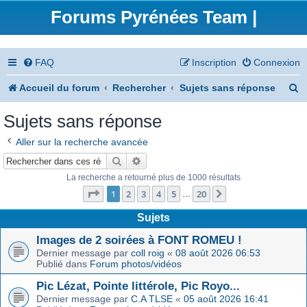
Forums Pyrénées Team |
FAQ
Inscription
Connexion
R
Accueil du forum
Rechercher
Sujets sans réponse
e
Sujets sans réponse
c
Aller sur la recherche avancée
h
Rechercher
Recherche avancée
e
La recherche a retourné plus de 1000 résultats
Page
1
sur
20
r
1
2
3
4
5
20
Suivant
…
c
Sujets
h
Images de 2 soirées à FONT ROMEU !
Dernier message par
coll roig
«
08 août 2026 06:53
e
Publié dans
Forum photos/vidéos
r
Pic Lézat, Pointe littérole, Pic Royo...
Dernier message par
C.A TLSE
«
05 août 2026 16:41