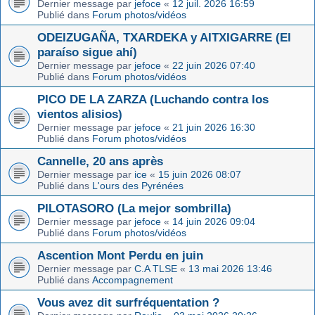
Dernier message par
jefoce
«
12 juil. 2026 16:59
Publié dans
Forum photos/vidéos
ODEIZUGAÑA, TXARDEKA y AITXIGARRE (El
paraíso sigue ahí)
Dernier message par
jefoce
«
22 juin 2026 07:40
Publié dans
Forum photos/vidéos
PICO DE LA ZARZA (Luchando contra los
vientos alisios)
Dernier message par
jefoce
«
21 juin 2026 16:30
Publié dans
Forum photos/vidéos
Cannelle, 20 ans après
Dernier message par
ice
«
15 juin 2026 08:07
Publié dans
L'ours des Pyrénées
PILOTASORO (La mejor sombrilla)
Dernier message par
jefoce
«
14 juin 2026 09:04
Publié dans
Forum photos/vidéos
Ascention Mont Perdu en juin
Dernier message par
C.A TLSE
«
13 mai 2026 13:46
Publié dans
Accompagnement
Vous avez dit surfréquentation ?