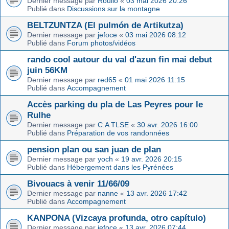
Dernier message par
Roulio
«
03 mai 2026 20:26
Publié dans
Discussions sur la montagne
BELTZUNTZA (El pulmón de Artikutza)
Dernier message par
jefoce
«
03 mai 2026 08:12
Publié dans
Forum photos/vidéos
rando cool autour du val d'azun fin mai debut
juin 56KM
Dernier message par
red65
«
01 mai 2026 11:15
Publié dans
Accompagnement
Accès parking du pla de Las Peyres pour le
Rulhe
Dernier message par
C.A TLSE
«
30 avr. 2026 16:00
Publié dans
Préparation de vos randonnées
pension plan ou san juan de plan
Dernier message par
yoch
«
19 avr. 2026 20:15
Publié dans
Hébergement dans les Pyrénées
Bivouacs à venir 11/66/09
Dernier message par
nanne
«
13 avr. 2026 17:42
Publié dans
Accompagnement
KANPONA (Vizcaya profunda, otro capítulo)
Dernier message par
jefoce
«
13 avr. 2026 07:44