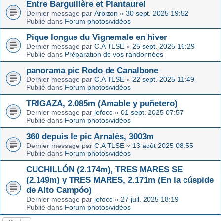
Entre Barguillère et Plantaurel
Dernier message par
Arbizon
«
30 sept. 2025 19:52
Publié dans
Forum photos/vidéos
Pique longue du Vignemale en hiver
Dernier message par
C.A TLSE
«
25 sept. 2025 16:29
Publié dans
Préparation de vos randonnées
panorama pic Rodo de Canalbone
Dernier message par
C.A TLSE
«
22 sept. 2025 11:49
Publié dans
Forum photos/vidéos
TRIGAZA, 2.085m (Amable y puñetero)
Dernier message par
jefoce
«
01 sept. 2025 07:57
Publié dans
Forum photos/vidéos
360 depuis le pic Arnalès, 3003m
Dernier message par
C.A TLSE
«
13 août 2025 08:55
Publié dans
Forum photos/vidéos
CUCHILLÓN (2.174m), TRES MARES SE
(2.149m) y TRES MARES, 2.171m (En la cúspide
de Alto Campóo)
Dernier message par
jefoce
«
27 juil. 2025 18:19
Publié dans
Forum photos/vidéos