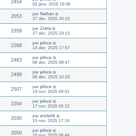
2454
02 janv. 2026 16:06
par
Nathan
2053
27 déc. 2025 20:10
par
Zokta
2359
27 déc. 2025 19:13
par
jefoce
2268
14 déc. 2025 17:57
par
jefoce
2463
08 déc. 2025 08:47
par
jefoce
2499
06 déc. 2025 10:20
par
jefoce
2507
19 nov. 2025 09:01
par
jefoce
2204
17 nov. 2025 09:22
par
ericle56
2030
15 nov. 2025 17:16
par
jefoce
2050
10 nov. 2025 08:44