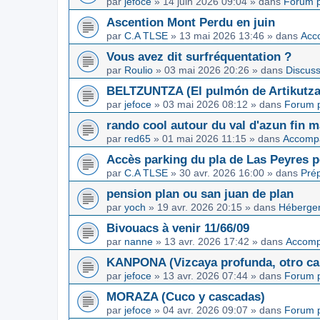
par
jefoce
»
14 juin 2026 09:04
» dans
Forum p
Ascention Mont Perdu en juin
par
C.A TLSE
»
13 mai 2026 13:46
» dans
Acc
Vous avez dit surfréquentation ?
par
Roulio
»
03 mai 2026 20:26
» dans
Discuss
BELTZUNTZA (El pulmón de Artikutza
par
jefoce
»
03 mai 2026 08:12
» dans
Forum p
rando cool autour du val d'azun fin 
par
red65
»
01 mai 2026 11:15
» dans
Accomp
Accès parking du pla de Las Peyres p
par
C.A TLSE
»
30 avr. 2026 16:00
» dans
Pré
pension plan ou san juan de plan
par
yoch
»
19 avr. 2026 20:15
» dans
Hébergem
Bivouacs à venir 11/66/09
par
nanne
»
13 avr. 2026 17:42
» dans
Accom
KANPONA (Vizcaya profunda, otro cap
par
jefoce
»
13 avr. 2026 07:44
» dans
Forum p
MORAZA (Cuco y cascadas)
par
jefoce
»
04 avr. 2026 09:07
» dans
Forum p