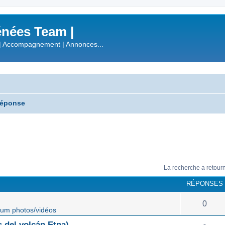
nées Team |
| Accompagnement | Annonces...
réponse
La recherche a retour
RÉPONSES
0
um photos/vidéos
 del volcán Etna)