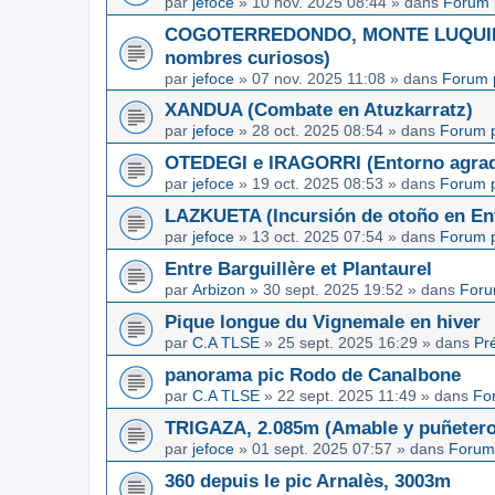
par
jefoce
»
10 nov. 2025 08:44
» dans
Forum 
COGOTERREDONDO, MONTE LUQUIN y
nombres curiosos)
par
jefoce
»
07 nov. 2025 11:08
» dans
Forum 
XANDUA (Combate en Atuzkarratz)
par
jefoce
»
28 oct. 2025 08:54
» dans
Forum p
OTEDEGI e IRAGORRI (Entorno agrad
par
jefoce
»
19 oct. 2025 08:53
» dans
Forum p
LAZKUETA (Incursión de otoño en Ent
par
jefoce
»
13 oct. 2025 07:54
» dans
Forum p
Entre Barguillère et Plantaurel
par
Arbizon
»
30 sept. 2025 19:52
» dans
Foru
Pique longue du Vignemale en hiver
par
C.A TLSE
»
25 sept. 2025 16:29
» dans
Pr
panorama pic Rodo de Canalbone
par
C.A TLSE
»
22 sept. 2025 11:49
» dans
Fo
TRIGAZA, 2.085m (Amable y puñetero
par
jefoce
»
01 sept. 2025 07:57
» dans
Forum
360 depuis le pic Arnalès, 3003m