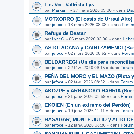
Lac Vert Vallé du Lys
par
Markami
»
27 mars 2026 09:36
» dans
Dis
MOTXORRO (El oasis de Urraul Alto)
par
jefoce
»
18 mars 2026 08:38
» dans
Forum
Refuge de Bastan
par
LyneG
»
06 mars 2026 02:06
» dans
Héber
ASTOTAGAÑA y GAINTZAMENDI (Basq
par
jefoce
»
02 mars 2026 08:52
» dans
Forum
BELDARREGI (Un día para reconcilia
par
jefoce
»
22 févr. 2026 09:15
» dans
Forum 
PEÑA DEL MORO y EL MAZO (Pista y 
par
jefoce
»
02 févr. 2026 08:32
» dans
Forum 
AKOZPE y ARRANOKO HARRIA (Sorpre
par
jefoce
»
21 janv. 2026 08:59
» dans
Forum 
EKOIEN (En un extremo del Perdón)
par
jefoce
»
19 janv. 2026 11:11
» dans
Forum 
BASAGAR, MONTE JULIO y ALTO DE L
par
jefoce
»
12 janv. 2026 08:36
» dans
Forum 
SANJUANBURU, GAZUMETXIKI, OTAGA