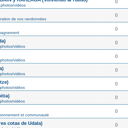
0
photos/vidéos
0
ration de vos randonnées
0
pagnement
da)
0
photos/vidéos
0
photos/vidéos
a)
0
photos/vidéos
tze)
0
photos/vidéos
tia)
0
photos/vidéos
0
tionnement et communauté
s cotas de Udala)
0