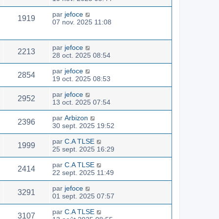
par
jefoce
1919
07 nov. 2025 11:08
par
jefoce
2213
28 oct. 2025 08:54
par
jefoce
2854
19 oct. 2025 08:53
par
jefoce
2952
13 oct. 2025 07:54
par
Arbizon
2396
30 sept. 2025 19:52
par
C.A TLSE
1999
25 sept. 2025 16:29
par
C.A TLSE
2414
22 sept. 2025 11:49
par
jefoce
3291
01 sept. 2025 07:57
par
C.A TLSE
3107