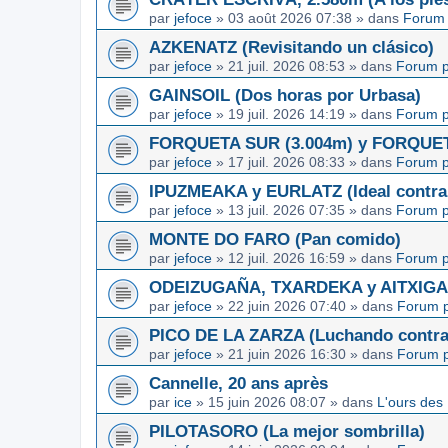
par
jefoce
»
03 août 2026 07:38
» dans
Forum 
AZKENATZ (Revisitando un clásico)
par
jefoce
»
21 juil. 2026 08:53
» dans
Forum p
GAINSOIL (Dos horas por Urbasa)
par
jefoce
»
19 juil. 2026 14:19
» dans
Forum p
FORQUETA SUR (3.004m) y FORQUETA 
par
jefoce
»
17 juil. 2026 08:33
» dans
Forum p
IPUZMEAKA y EURLATZ (Ideal contra 
par
jefoce
»
13 juil. 2026 07:35
» dans
Forum p
MONTE DO FARO (Pan comido)
par
jefoce
»
12 juil. 2026 16:59
» dans
Forum p
ODEIZUGAÑA, TXARDEKA y AITXIGARR
par
jefoce
»
22 juin 2026 07:40
» dans
Forum p
PICO DE LA ZARZA (Luchando contra l
par
jefoce
»
21 juin 2026 16:30
» dans
Forum p
Cannelle, 20 ans après
par
ice
»
15 juin 2026 08:07
» dans
L'ours des
PILOTASORO (La mejor sombrilla)