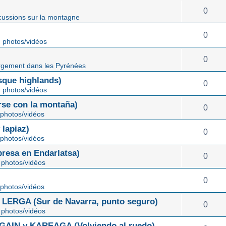
0
cussions sur la montagne
0
 photos/vidéos
0
gement dans les Pyrénées
ue highlands)
0
 photos/vidéos
rse con la montaña)
0
photos/vidéos
lapiaz)
0
photos/vidéos
sa en Endarlatsa)
0
photos/vidéos
0
photos/vidéos
ERGA (Sur de Navarra, punto seguro)
0
photos/vidéos
IN y KAREAGA (Volviendo al ruedo)