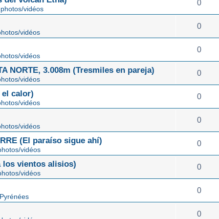
0
photos/vidéos
0
hotos/vidéos
0
hotos/vidéos
NORTE, 3.008m (Tresmiles en pareja)
0
hotos/vidéos
el calor)
0
hotos/vidéos
0
hotos/vidéos
E (El paraíso sigue ahí)
0
hotos/vidéos
os vientos alisios)
0
hotos/vidéos
0
 Pyrénées
0