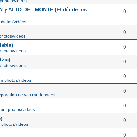
photos/vidéos
 ALTO DEL MONTE (El día de los
0
photos/vidéos
0
hotos/vidéos
able)
0
hotos/vidéos
zia)
0
hotos/vidéos
0
m photos/vidéos
0
éparation de vos randonnées
0
rum photos/vidéos
)
0
 photos/vidéos
0