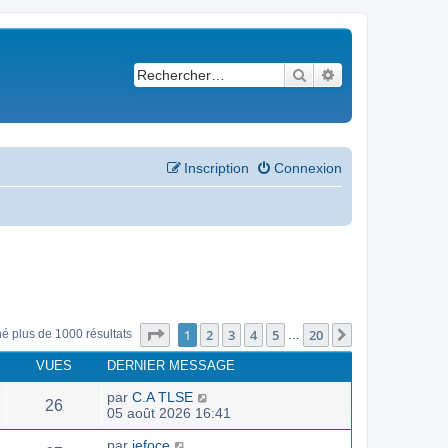
Rechercher
Recherche avancé
Inscription
Connexion
Page
1
sur
20
1
2
3
4
5
20
Suivant
né plus de 1000 résultats
…
VUES
DERNIER MESSAGE
par
C.A TLSE
26
05 août 2026 16:41
par
jefoce