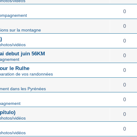
hotos/vidéos
0
ompagnement
0
ions sur la montagne
)
0
hotos/vidéos
mai debut juin 56KM
0
agnement
our le Rulhe
0
paration de vos randonnées
0
ent dans les Pyrénées
0
pagnement
ítulo)
0
hotos/vidéos
0
hotos/vidéos