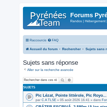
Forums Pyré
Randos | Hébergement 
Raccourcis
FAQ
Accueil du forum
Rechercher
Sujets sans 
Sujets sans réponse
Aller sur la recherche avancée
Rechercher
Recherche avancée
SUJETS
Pic Lézat, Pointe littérole, Pic Royo...
par
C.A TLSE
»
05 août 2026 16:41
» dans
For
CRÁTER ESCRIVÁ, 2.580m (A los pies