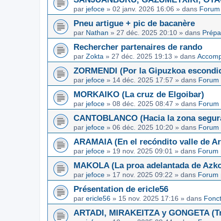
par
jefoce
»
02 janv. 2026 16:06
» dans
Forum 
Pneu artigue + pic de bacanère
par
Nathan
»
27 déc. 2025 20:10
» dans
Prépa
Rechercher partenaires de rando
par
Zokta
»
27 déc. 2025 19:13
» dans
Accom
ZORMENDI (Por la Gipuzkoa escondi
par
jefoce
»
14 déc. 2025 17:57
» dans
Forum 
MORKAIKO (La cruz de Elgoibar)
par
jefoce
»
08 déc. 2025 08:47
» dans
Forum 
CANTOBLANCO (Hacia la zona segur
par
jefoce
»
06 déc. 2025 10:20
» dans
Forum 
ARAMAIA (En el recóndito valle de Ar
par
jefoce
»
19 nov. 2025 09:01
» dans
Forum 
MAKOLA (La proa adelantada de Azkoi
par
jefoce
»
17 nov. 2025 09:22
» dans
Forum 
Présentation de ericle56
par
ericle56
»
15 nov. 2025 17:16
» dans
Fonc
ARTADI, MIRAKEITZA y GONGETA (Tre