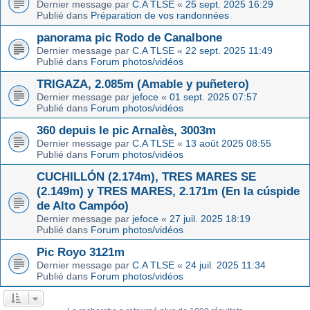
Dernier message par
C.A TLSE
«
25 sept. 2025 16:29
Publié dans
Préparation de vos randonnées
panorama pic Rodo de Canalbone
Dernier message par
C.A TLSE
«
22 sept. 2025 11:49
Publié dans
Forum photos/vidéos
TRIGAZA, 2.085m (Amable y puñetero)
Dernier message par
jefoce
«
01 sept. 2025 07:57
Publié dans
Forum photos/vidéos
360 depuis le pic Arnalès, 3003m
Dernier message par
C.A TLSE
«
13 août 2025 08:55
Publié dans
Forum photos/vidéos
CUCHILLÓN (2.174m), TRES MARES SE
(2.149m) y TRES MARES, 2.171m (En la cúspide
de Alto Campóo)
Dernier message par
jefoce
«
27 juil. 2025 18:19
Publié dans
Forum photos/vidéos
Pic Royo 3121m
Dernier message par
C.A TLSE
«
24 juil. 2025 11:34
Publié dans
Forum photos/vidéos