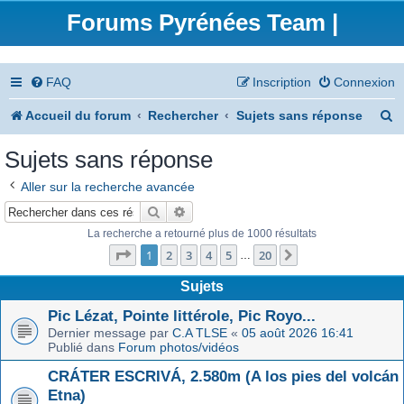
Forums Pyrénées Team |
FAQ
Inscription
Connexion
R
Accueil du forum
Rechercher
Sujets sans réponse
e
Sujets sans réponse
c
Aller sur la recherche avancée
h
Rechercher
Recherche avancée
e
La recherche a retourné plus de 1000 résultats
Page
1
sur
20
r
1
2
3
4
5
20
Suivant
…
c
Sujets
h
Pic Lézat, Pointe littérole, Pic Royo...
Dernier message par
C.A TLSE
«
05 août 2026 16:41
e
Publié dans
Forum photos/vidéos
r
CRÁTER ESCRIVÁ, 2.580m (A los pies del volcán
Etna)