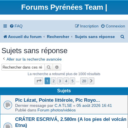
Forums Pyrénées Team |
FAQ
Inscription
Connexion
R
Accueil du forum
Rechercher
Sujets sans réponse
e
Sujets sans réponse
c
Aller sur la recherche avancée
h
Rechercher
Recherche avancée
e
La recherche a retourné plus de 1000 résultats
Page
1
sur
20
r
1
2
3
4
5
20
Suivant
…
c
Sujets
h
Pic Lézat, Pointe littérole, Pic Royo...
Dernier message par
C.A TLSE
«
05 août 2026 16:41
e
Publié dans
Forum photos/vidéos
r
CRÁTER ESCRIVÁ, 2.580m (A los pies del volcán
Etna)