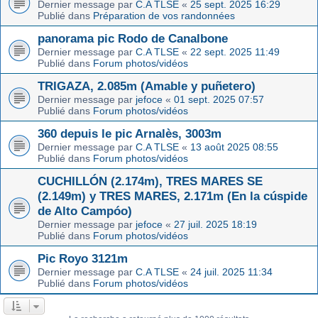
Dernier message par
C.A TLSE
«
25 sept. 2025 16:29
Publié dans
Préparation de vos randonnées
panorama pic Rodo de Canalbone
Dernier message par
C.A TLSE
«
22 sept. 2025 11:49
Publié dans
Forum photos/vidéos
TRIGAZA, 2.085m (Amable y puñetero)
Dernier message par
jefoce
«
01 sept. 2025 07:57
Publié dans
Forum photos/vidéos
360 depuis le pic Arnalès, 3003m
Dernier message par
C.A TLSE
«
13 août 2025 08:55
Publié dans
Forum photos/vidéos
CUCHILLÓN (2.174m), TRES MARES SE
(2.149m) y TRES MARES, 2.171m (En la cúspide
de Alto Campóo)
Dernier message par
jefoce
«
27 juil. 2025 18:19
Publié dans
Forum photos/vidéos
Pic Royo 3121m
Dernier message par
C.A TLSE
«
24 juil. 2025 11:34
Publié dans
Forum photos/vidéos