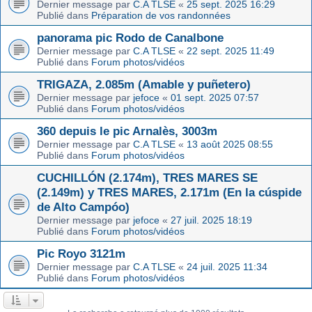
Dernier message par
C.A TLSE
«
25 sept. 2025 16:29
Publié dans
Préparation de vos randonnées
panorama pic Rodo de Canalbone
Dernier message par
C.A TLSE
«
22 sept. 2025 11:49
Publié dans
Forum photos/vidéos
TRIGAZA, 2.085m (Amable y puñetero)
Dernier message par
jefoce
«
01 sept. 2025 07:57
Publié dans
Forum photos/vidéos
360 depuis le pic Arnalès, 3003m
Dernier message par
C.A TLSE
«
13 août 2025 08:55
Publié dans
Forum photos/vidéos
CUCHILLÓN (2.174m), TRES MARES SE
(2.149m) y TRES MARES, 2.171m (En la cúspide
de Alto Campóo)
Dernier message par
jefoce
«
27 juil. 2025 18:19
Publié dans
Forum photos/vidéos
Pic Royo 3121m
Dernier message par
C.A TLSE
«
24 juil. 2025 11:34
Publié dans
Forum photos/vidéos