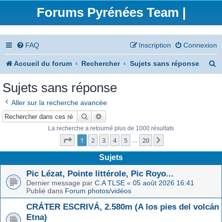
Forums Pyrénées Team |
FAQ
Inscription
Connexion
R
Accueil du forum
Rechercher
Sujets sans réponse
e
Sujets sans réponse
c
Aller sur la recherche avancée
h
Rechercher
Recherche avancée
e
La recherche a retourné plus de 1000 résultats
Page
1
sur
20
r
1
2
3
4
5
20
Suivant
…
c
Sujets
h
Pic Lézat, Pointe littérole, Pic Royo...
Dernier message par
C.A TLSE
«
05 août 2026 16:41
e
Publié dans
Forum photos/vidéos
r
CRÁTER ESCRIVÁ, 2.580m (A los pies del volcán
Etna)