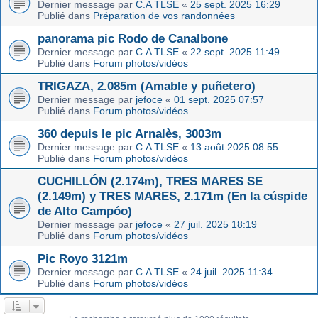
Dernier message par
C.A TLSE
«
25 sept. 2025 16:29
Publié dans
Préparation de vos randonnées
panorama pic Rodo de Canalbone
Dernier message par
C.A TLSE
«
22 sept. 2025 11:49
Publié dans
Forum photos/vidéos
TRIGAZA, 2.085m (Amable y puñetero)
Dernier message par
jefoce
«
01 sept. 2025 07:57
Publié dans
Forum photos/vidéos
360 depuis le pic Arnalès, 3003m
Dernier message par
C.A TLSE
«
13 août 2025 08:55
Publié dans
Forum photos/vidéos
CUCHILLÓN (2.174m), TRES MARES SE
(2.149m) y TRES MARES, 2.171m (En la cúspide
de Alto Campóo)
Dernier message par
jefoce
«
27 juil. 2025 18:19
Publié dans
Forum photos/vidéos
Pic Royo 3121m
Dernier message par
C.A TLSE
«
24 juil. 2025 11:34
Publié dans
Forum photos/vidéos