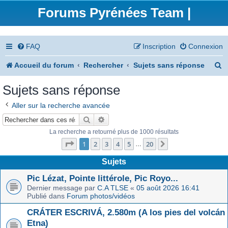
Forums Pyrénées Team |
FAQ
Inscription
Connexion
R
Accueil du forum
Rechercher
Sujets sans réponse
e
Sujets sans réponse
c
Aller sur la recherche avancée
h
Rechercher
Recherche avancée
e
La recherche a retourné plus de 1000 résultats
Page
1
sur
20
r
1
2
3
4
5
20
Suivant
…
c
Sujets
h
Pic Lézat, Pointe littérole, Pic Royo...
Dernier message par
C.A TLSE
«
05 août 2026 16:41
e
Publié dans
Forum photos/vidéos
r
CRÁTER ESCRIVÁ, 2.580m (A los pies del volcán
Etna)