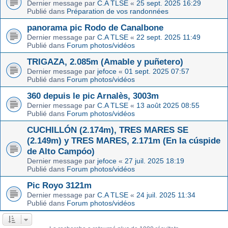
Dernier message par
C.A TLSE
«
25 sept. 2025 16:29
Publié dans
Préparation de vos randonnées
panorama pic Rodo de Canalbone
Dernier message par
C.A TLSE
«
22 sept. 2025 11:49
Publié dans
Forum photos/vidéos
TRIGAZA, 2.085m (Amable y puñetero)
Dernier message par
jefoce
«
01 sept. 2025 07:57
Publié dans
Forum photos/vidéos
360 depuis le pic Arnalès, 3003m
Dernier message par
C.A TLSE
«
13 août 2025 08:55
Publié dans
Forum photos/vidéos
CUCHILLÓN (2.174m), TRES MARES SE
(2.149m) y TRES MARES, 2.171m (En la cúspide
de Alto Campóo)
Dernier message par
jefoce
«
27 juil. 2025 18:19
Publié dans
Forum photos/vidéos
Pic Royo 3121m
Dernier message par
C.A TLSE
«
24 juil. 2025 11:34
Publié dans
Forum photos/vidéos