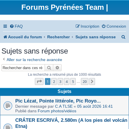
Forums Pyrénées Team |
FAQ
Inscription
Connexion
R
Accueil du forum
Rechercher
Sujets sans réponse
e
Sujets sans réponse
c
Aller sur la recherche avancée
h
Rechercher
Recherche avancée
e
La recherche a retourné plus de 1000 résultats
Page
1
sur
20
r
1
2
3
4
5
20
Suivant
…
c
Sujets
h
Pic Lézat, Pointe littérole, Pic Royo...
Dernier message par
C.A TLSE
«
05 août 2026 16:41
e
Publié dans
Forum photos/vidéos
r
CRÁTER ESCRIVÁ, 2.580m (A los pies del volcán
Etna)