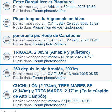
Entre Barguillère et Plantaurel
Dernier message par
Arbizon
«
30 sept. 2025 19:52
Publié dans
Forum photos/vidéos
Pique longue du Vignemale en hiver
Dernier message par
C.A TLSE
«
25 sept. 2025 16:29
Publié dans
Préparation de vos randonnées
panorama pic Rodo de Canalbone
Dernier message par
C.A TLSE
«
22 sept. 2025 11:49
Publié dans
Forum photos/vidéos
TRIGAZA, 2.085m (Amable y puñetero)
Dernier message par
jefoce
«
01 sept. 2025 07:57
Publié dans
Forum photos/vidéos
360 depuis le pic Arnalès, 3003m
Dernier message par
C.A TLSE
«
13 août 2025 08:55
Publié dans
Forum photos/vidéos
CUCHILLÓN (2.174m), TRES MARES SE
(2.149m) y TRES MARES, 2.171m (En la cúspide
de Alto Campóo)
Dernier message par
jefoce
«
27 juil. 2025 18:19
Publié dans
Forum photos/vidéos