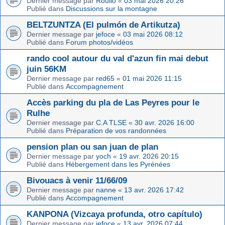
Dernier message par
Roulio
«
03 mai 2026 20:26
Publié dans
Discussions sur la montagne
BELTZUNTZA (El pulmón de Artikutza)
Dernier message par
jefoce
«
03 mai 2026 08:12
Publié dans
Forum photos/vidéos
rando cool autour du val d'azun fin mai debut
juin 56KM
Dernier message par
red65
«
01 mai 2026 11:15
Publié dans
Accompagnement
Accès parking du pla de Las Peyres pour le
Rulhe
Dernier message par
C.A TLSE
«
30 avr. 2026 16:00
Publié dans
Préparation de vos randonnées
pension plan ou san juan de plan
Dernier message par
yoch
«
19 avr. 2026 20:15
Publié dans
Hébergement dans les Pyrénées
Bivouacs à venir 11/66/09
Dernier message par
nanne
«
13 avr. 2026 17:42
Publié dans
Accompagnement
KANPONA (Vizcaya profunda, otro capítulo)
Dernier message par
jefoce
«
13 avr. 2026 07:44