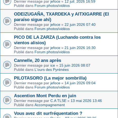
Dernier message par
jefoce
«
12 juil. 2026 16:59
Publié dans
Forum photos/vidéos
ODEIZUGAÑA, TXARDEKA y AITXIGARRE (El
paraíso sigue ahí)
Dernier message par
jefoce
«
22 juin 2026 07:40
Publié dans
Forum photos/vidéos
PICO DE LA ZARZA (Luchando contra los
vientos alisios)
Dernier message par
jefoce
«
21 juin 2026 16:30
Publié dans
Forum photos/vidéos
Cannelle, 20 ans après
Dernier message par
ice
«
15 juin 2026 08:07
Publié dans
L'ours des Pyrénées
PILOTASORO (La mejor sombrilla)
Dernier message par
jefoce
«
14 juin 2026 09:04
Publié dans
Forum photos/vidéos
Ascention Mont Perdu en juin
Dernier message par
C.A TLSE
«
13 mai 2026 13:46
Publié dans
Accompagnement
Vous avez dit surfréquentation ?