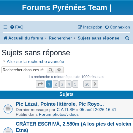
Forums Pyrénées Team |
FAQ
Inscription
Connexion
R
Accueil du forum
Rechercher
Sujets sans réponse
e
Sujets sans réponse
c
Aller sur la recherche avancée
h
Rechercher
Recherche avancée
e
La recherche a retourné plus de 1000 résultats
Page
1
sur
20
r
1
2
3
4
5
20
Suivant
…
c
Sujets
h
Pic Lézat, Pointe littérole, Pic Royo...
Dernier message par
C.A TLSE
«
05 août 2026 16:41
e
Publié dans
Forum photos/vidéos
r
CRÁTER ESCRIVÁ, 2.580m (A los pies del volcán
Etna)