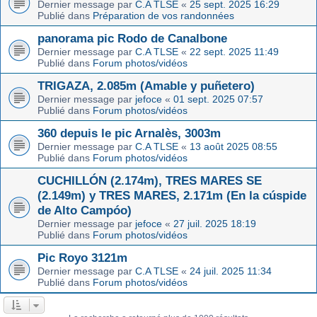
Dernier message par
C.A TLSE
«
25 sept. 2025 16:29
Publié dans
Préparation de vos randonnées
panorama pic Rodo de Canalbone
Dernier message par
C.A TLSE
«
22 sept. 2025 11:49
Publié dans
Forum photos/vidéos
TRIGAZA, 2.085m (Amable y puñetero)
Dernier message par
jefoce
«
01 sept. 2025 07:57
Publié dans
Forum photos/vidéos
360 depuis le pic Arnalès, 3003m
Dernier message par
C.A TLSE
«
13 août 2025 08:55
Publié dans
Forum photos/vidéos
CUCHILLÓN (2.174m), TRES MARES SE
(2.149m) y TRES MARES, 2.171m (En la cúspide
de Alto Campóo)
Dernier message par
jefoce
«
27 juil. 2025 18:19
Publié dans
Forum photos/vidéos
Pic Royo 3121m
Dernier message par
C.A TLSE
«
24 juil. 2025 11:34
Publié dans
Forum photos/vidéos