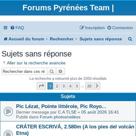
Forums Pyrénées Team |
FAQ
Inscription
Connexion
R
Accueil du forum
Rechercher
Sujets sans réponse
e
Sujets sans réponse
c
Aller sur la recherche avancée
h
Rechercher
Recherche avancée
e
La recherche a retourné plus de 1000 résultats
Page
1
sur
20
r
1
2
3
4
5
20
Suivant
…
c
Sujets
h
Pic Lézat, Pointe littérole, Pic Royo...
Dernier message par
C.A TLSE
«
05 août 2026 16:41
e
Publié dans
Forum photos/vidéos
r
CRÁTER ESCRIVÁ, 2.580m (A los pies del volcán
Etna)