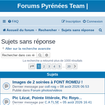
Forums Pyrénées Team |
FAQ
Inscription
Connexion
R
Accueil du forum
Rechercher
Sujets sans réponse
e
Sujets sans réponse
c
Aller sur la recherche avancée
h
Rechercher
Recherche avancée
e
La recherche a retourné plus de 1000 résultats
Page
1
sur
20
r
1
2
3
4
5
20
Suivant
…
c
Sujets
h
Images de 2 soirées à FONT ROMEU !
Dernier message par
coll roig
«
08 août 2026 06:53
e
Publié dans
Forum photos/vidéos
r
Pic Lézat, Pointe littérole, Pic Royo...
Dernier message par
C.A TLSE
«
05 août 2026 16:41