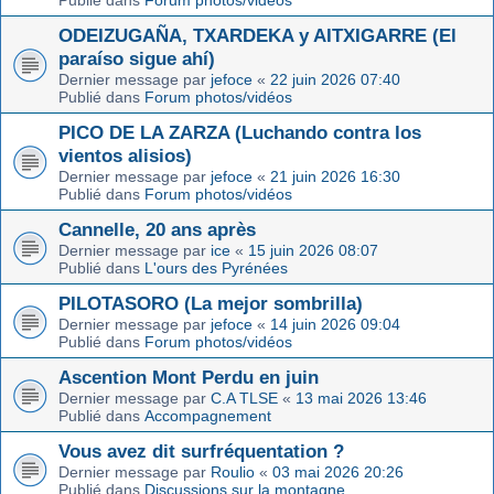
Publié dans
Forum photos/vidéos
ODEIZUGAÑA, TXARDEKA y AITXIGARRE (El
paraíso sigue ahí)
Dernier message par
jefoce
«
22 juin 2026 07:40
Publié dans
Forum photos/vidéos
PICO DE LA ZARZA (Luchando contra los
vientos alisios)
Dernier message par
jefoce
«
21 juin 2026 16:30
Publié dans
Forum photos/vidéos
Cannelle, 20 ans après
Dernier message par
ice
«
15 juin 2026 08:07
Publié dans
L'ours des Pyrénées
PILOTASORO (La mejor sombrilla)
Dernier message par
jefoce
«
14 juin 2026 09:04
Publié dans
Forum photos/vidéos
Ascention Mont Perdu en juin
Dernier message par
C.A TLSE
«
13 mai 2026 13:46
Publié dans
Accompagnement
Vous avez dit surfréquentation ?
Dernier message par
Roulio
«
03 mai 2026 20:26
Publié dans
Discussions sur la montagne