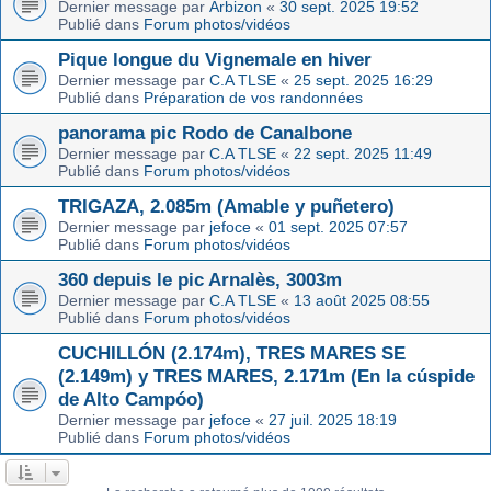
Dernier message par
Arbizon
«
30 sept. 2025 19:52
Publié dans
Forum photos/vidéos
Pique longue du Vignemale en hiver
Dernier message par
C.A TLSE
«
25 sept. 2025 16:29
Publié dans
Préparation de vos randonnées
panorama pic Rodo de Canalbone
Dernier message par
C.A TLSE
«
22 sept. 2025 11:49
Publié dans
Forum photos/vidéos
TRIGAZA, 2.085m (Amable y puñetero)
Dernier message par
jefoce
«
01 sept. 2025 07:57
Publié dans
Forum photos/vidéos
360 depuis le pic Arnalès, 3003m
Dernier message par
C.A TLSE
«
13 août 2025 08:55
Publié dans
Forum photos/vidéos
CUCHILLÓN (2.174m), TRES MARES SE
(2.149m) y TRES MARES, 2.171m (En la cúspide
de Alto Campóo)
Dernier message par
jefoce
«
27 juil. 2025 18:19
Publié dans
Forum photos/vidéos