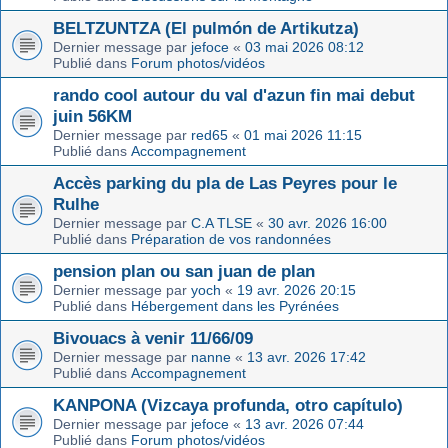
BELTZUNTZA (El pulmón de Artikutza)
Dernier message par
jefoce
«
03 mai 2026 08:12
Publié dans
Forum photos/vidéos
rando cool autour du val d'azun fin mai debut
juin 56KM
Dernier message par
red65
«
01 mai 2026 11:15
Publié dans
Accompagnement
Accès parking du pla de Las Peyres pour le
Rulhe
Dernier message par
C.A TLSE
«
30 avr. 2026 16:00
Publié dans
Préparation de vos randonnées
pension plan ou san juan de plan
Dernier message par
yoch
«
19 avr. 2026 20:15
Publié dans
Hébergement dans les Pyrénées
Bivouacs à venir 11/66/09
Dernier message par
nanne
«
13 avr. 2026 17:42
Publié dans
Accompagnement
KANPONA (Vizcaya profunda, otro capítulo)
Dernier message par
jefoce
«
13 avr. 2026 07:44
Publié dans
Forum photos/vidéos