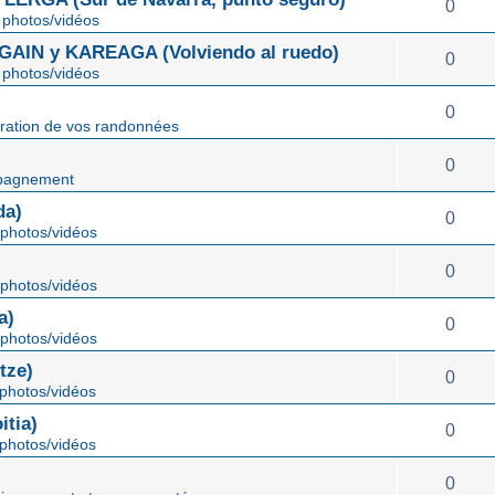
0
photos/vidéos
IN y KAREAGA (Volviendo al ruedo)
0
photos/vidéos
0
ration de vos randonnées
0
pagnement
da)
0
photos/vidéos
0
photos/vidéos
a)
0
photos/vidéos
tze)
0
photos/vidéos
tia)
0
photos/vidéos
0