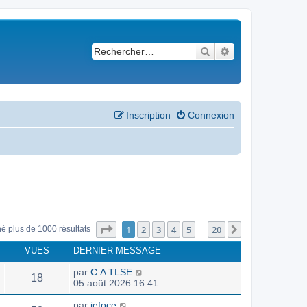
Rechercher
Recherche avancé
Inscription
Connexion
Page
1
sur
20
1
2
3
4
5
20
Suivant
né plus de 1000 résultats
…
VUES
DERNIER MESSAGE
par
C.A TLSE
18
05 août 2026 16:41
par
jefoce