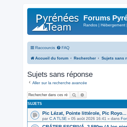
Forums Pyré
Randos | Hébergement 
Raccourcis
FAQ
Accueil du forum
Rechercher
Sujets sans 
Sujets sans réponse
Aller sur la recherche avancée
Rechercher
Recherche avancée
SUJETS
Pic Lézat, Pointe littérole, Pic Royo...
par
C.A TLSE
»
05 août 2026 16:41
» dans
For
CRÁTER ESCRIVÁ, 2.580m (A los pies