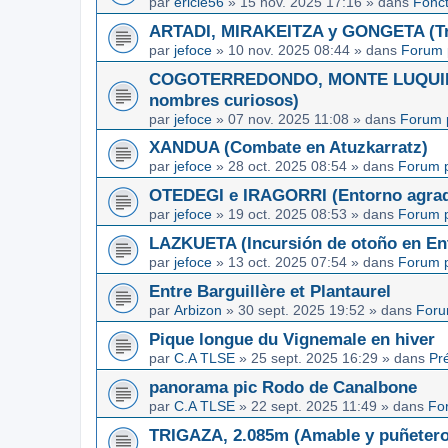
par
ericle56
»
15 nov. 2025 17:16
» dans
Fonc
ARTADI, MIRAKEITZA y GONGETA (Tre
par
jefoce
»
10 nov. 2025 08:44
» dans
Forum 
COGOTERREDONDO, MONTE LUQUIN y
nombres curiosos)
par
jefoce
»
07 nov. 2025 11:08
» dans
Forum 
XANDUA (Combate en Atuzkarratz)
par
jefoce
»
28 oct. 2025 08:54
» dans
Forum p
OTEDEGI e IRAGORRI (Entorno agrad
par
jefoce
»
19 oct. 2025 08:53
» dans
Forum p
LAZKUETA (Incursión de otoño en Ent
par
jefoce
»
13 oct. 2025 07:54
» dans
Forum p
Entre Barguillère et Plantaurel
par
Arbizon
»
30 sept. 2025 19:52
» dans
Foru
Pique longue du Vignemale en hiver
par
C.A TLSE
»
25 sept. 2025 16:29
» dans
Pr
panorama pic Rodo de Canalbone
par
C.A TLSE
»
22 sept. 2025 11:49
» dans
Fo
TRIGAZA, 2.085m (Amable y puñetero