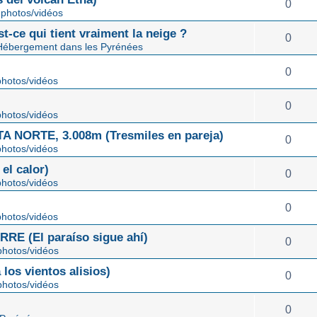
0
photos/vidéos
st-ce qui tient vraiment la neige ?
0
Hébergement dans les Pyrénées
0
hotos/vidéos
0
hotos/vidéos
NORTE, 3.008m (Tresmiles en pareja)
0
hotos/vidéos
el calor)
0
hotos/vidéos
0
hotos/vidéos
E (El paraíso sigue ahí)
0
hotos/vidéos
os vientos alisios)
0
hotos/vidéos
0