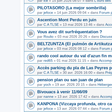
par
ice
»
15 juin 2026 08:07
» dans
L'ours des
PILOTASORO (La mejor sombrilla)
par
jefoce
»
14 juin 2026 09:04
» dans
Forum p
Ascention Mont Perdu en juin
par
C.A TLSE
»
13 mai 2026 13:46
» dans
Acc
Vous avez dit surfréquentation ?
par
Roulio
»
03 mai 2026 20:26
» dans
Discuss
BELTZUNTZA (El pulmón de Artikutza
par
jefoce
»
03 mai 2026 08:12
» dans
Forum p
rando cool autour du val d'azun fin 
par
red65
»
01 mai 2026 11:15
» dans
Accomp
Accès parking du pla de Las Peyres p
par
C.A TLSE
»
30 avr. 2026 16:00
» dans
Pré
pension plan ou san juan de plan
par
yoch
»
19 avr. 2026 20:15
» dans
Hébergem
Bivouacs à venir 11/66/09
par
nanne
»
13 avr. 2026 17:42
» dans
Accom
KANPONA (Vizcaya profunda, otro cap
par
jefoce
»
13 avr. 2026 07:44
» dans
Forum p