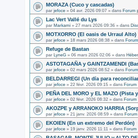
MORAZA (Cuco y cascadas)
par
jefoce
»
04 avr. 2026 09:07
» dans
Forum p
Lac Vert Vallé du Lys
par
Markami
»
27 mars 2026 09:36
» dans
Dis
MOTXORRO (El oasis de Urraul Alto)
par
jefoce
»
18 mars 2026 08:38
» dans
Forum
Refuge de Bastan
par
LyneG
»
06 mars 2026 02:06
» dans
Héber
ASTOTAGAÑA y GAINTZAMENDI (Basq
par
jefoce
»
02 mars 2026 08:52
» dans
Forum
BELDARREGI (Un día para reconcilia
par
jefoce
»
22 févr. 2026 09:15
» dans
Forum 
PEÑA DEL MORO y EL MAZO (Pista y 
par
jefoce
»
02 févr. 2026 08:32
» dans
Forum 
AKOZPE y ARRANOKO HARRIA (Sorpre
par
jefoce
»
21 janv. 2026 08:59
» dans
Forum 
EKOIEN (En un extremo del Perdón)
par
jefoce
»
19 janv. 2026 11:11
» dans
Forum 
BASAGAR, MONTE JULIO y ALTO DE L