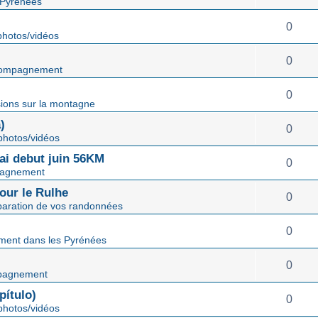
 Pyrénées
0
hotos/vidéos
0
ompagnement
0
ions sur la montagne
)
0
hotos/vidéos
mai debut juin 56KM
0
agnement
our le Rulhe
0
paration de vos randonnées
0
ent dans les Pyrénées
0
pagnement
ítulo)
0
hotos/vidéos