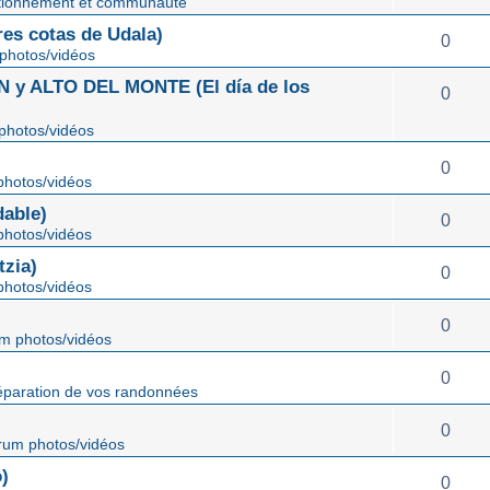
tionnement et communauté
s cotas de Udala)
0
photos/vidéos
 ALTO DEL MONTE (El día de los
0
photos/vidéos
0
hotos/vidéos
able)
0
hotos/vidéos
zia)
0
hotos/vidéos
0
m photos/vidéos
0
éparation de vos randonnées
0
rum photos/vidéos
)
0