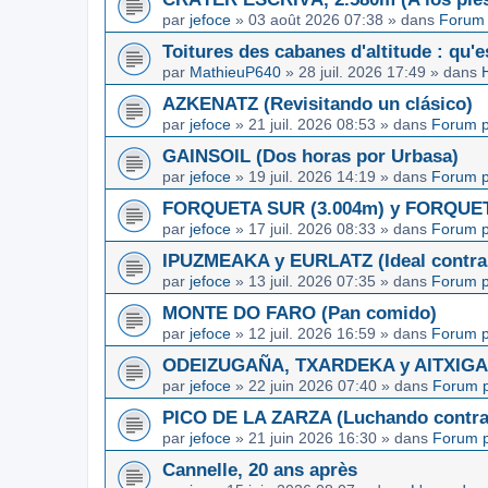
par
jefoce
»
03 août 2026 07:38
» dans
Forum 
Toitures des cabanes d'altitude : qu'e
par
MathieuP640
»
28 juil. 2026 17:49
» dans
AZKENATZ (Revisitando un clásico)
par
jefoce
»
21 juil. 2026 08:53
» dans
Forum p
GAINSOIL (Dos horas por Urbasa)
par
jefoce
»
19 juil. 2026 14:19
» dans
Forum p
FORQUETA SUR (3.004m) y FORQUETA 
par
jefoce
»
17 juil. 2026 08:33
» dans
Forum p
IPUZMEAKA y EURLATZ (Ideal contra 
par
jefoce
»
13 juil. 2026 07:35
» dans
Forum p
MONTE DO FARO (Pan comido)
par
jefoce
»
12 juil. 2026 16:59
» dans
Forum p
ODEIZUGAÑA, TXARDEKA y AITXIGARR
par
jefoce
»
22 juin 2026 07:40
» dans
Forum p
PICO DE LA ZARZA (Luchando contra l
par
jefoce
»
21 juin 2026 16:30
» dans
Forum p
Cannelle, 20 ans après