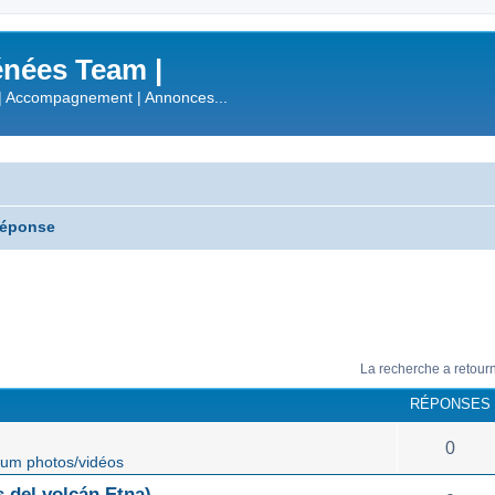
nées Team |
| Accompagnement | Annonces...
réponse
La recherche a retour
RÉPONSES
0
um photos/vidéos
 del volcán Etna)