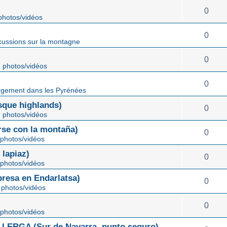
0
hotos/vidéos
0
cussions sur la montagne
0
 photos/vidéos
0
gement dans les Pyrénées
ue highlands)
0
 photos/vidéos
rse con la montaña)
0
photos/vidéos
lapiaz)
0
photos/vidéos
sa en Endarlatsa)
0
photos/vidéos
0
photos/vidéos
ERGA (Sur de Navarra, punto seguro)