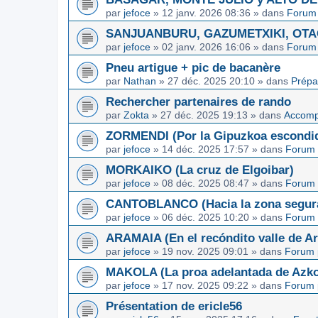
par
jefoce
»
12 janv. 2026 08:36
» dans
Forum 
SANJUANBURU, GAZUMETXIKI, OTAGA
par
jefoce
»
02 janv. 2026 16:06
» dans
Forum 
Pneu artigue + pic de bacanère
par
Nathan
»
27 déc. 2025 20:10
» dans
Prépa
Rechercher partenaires de rando
par
Zokta
»
27 déc. 2025 19:13
» dans
Accom
ZORMENDI (Por la Gipuzkoa escondi
par
jefoce
»
14 déc. 2025 17:57
» dans
Forum 
MORKAIKO (La cruz de Elgoibar)
par
jefoce
»
08 déc. 2025 08:47
» dans
Forum 
CANTOBLANCO (Hacia la zona segur
par
jefoce
»
06 déc. 2025 10:20
» dans
Forum 
ARAMAIA (En el recóndito valle de Ar
par
jefoce
»
19 nov. 2025 09:01
» dans
Forum 
MAKOLA (La proa adelantada de Azkoi
par
jefoce
»
17 nov. 2025 09:22
» dans
Forum 
Présentation de ericle56