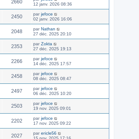
2660
12 janv. 2026 08:36
par
jefoce
2450
02 janv. 2026 16:06
par
Nathan
2048
27 déc. 2025 20:10
par
Zokta
2353
27 déc. 2025 19:13
par
jefoce
2266
14 déc. 2025 17:57
par
jefoce
2458
08 déc. 2025 08:47
par
jefoce
2497
06 déc. 2025 10:20
par
jefoce
2503
19 nov. 2025 09:01
par
jefoce
2202
17 nov. 2025 09:22
par
ericle56
2027
15 nov. 2025 17:16