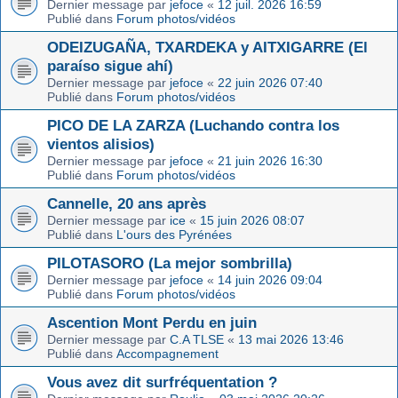
Dernier message par
jefoce
«
12 juil. 2026 16:59
Publié dans
Forum photos/vidéos
ODEIZUGAÑA, TXARDEKA y AITXIGARRE (El
paraíso sigue ahí)
Dernier message par
jefoce
«
22 juin 2026 07:40
Publié dans
Forum photos/vidéos
PICO DE LA ZARZA (Luchando contra los
vientos alisios)
Dernier message par
jefoce
«
21 juin 2026 16:30
Publié dans
Forum photos/vidéos
Cannelle, 20 ans après
Dernier message par
ice
«
15 juin 2026 08:07
Publié dans
L'ours des Pyrénées
PILOTASORO (La mejor sombrilla)
Dernier message par
jefoce
«
14 juin 2026 09:04
Publié dans
Forum photos/vidéos
Ascention Mont Perdu en juin
Dernier message par
C.A TLSE
«
13 mai 2026 13:46
Publié dans
Accompagnement
Vous avez dit surfréquentation ?