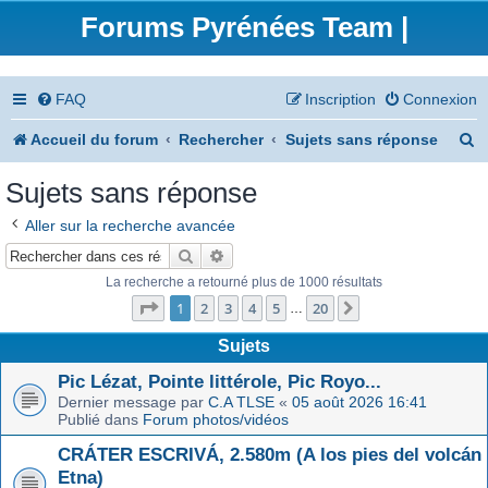
Forums Pyrénées Team |
FAQ
Inscription
Connexion
R
Accueil du forum
Rechercher
Sujets sans réponse
e
Sujets sans réponse
c
Aller sur la recherche avancée
h
Rechercher
Recherche avancée
e
La recherche a retourné plus de 1000 résultats
Page
1
sur
20
r
1
2
3
4
5
20
Suivant
…
c
Sujets
h
Pic Lézat, Pointe littérole, Pic Royo...
Dernier message par
C.A TLSE
«
05 août 2026 16:41
e
Publié dans
Forum photos/vidéos
r
CRÁTER ESCRIVÁ, 2.580m (A los pies del volcán
Etna)