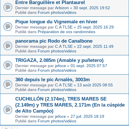
Entre Barguillère et Plantaurel
Dernier message par
Arbizon
«
30 sept. 2025 19:52
Publié dans
Forum photos/vidéos
Pique longue du Vignemale en hiver
Dernier message par
C.A TLSE
«
25 sept. 2025 16:29
Publié dans
Préparation de vos randonnées
panorama pic Rodo de Canalbone
Dernier message par
C.A TLSE
«
22 sept. 2025 11:49
Publié dans
Forum photos/vidéos
TRIGAZA, 2.085m (Amable y puñetero)
Dernier message par
jefoce
«
01 sept. 2025 07:57
Publié dans
Forum photos/vidéos
360 depuis le pic Arnalès, 3003m
Dernier message par
C.A TLSE
«
13 août 2025 08:55
Publié dans
Forum photos/vidéos
CUCHILLÓN (2.174m), TRES MARES SE
(2.149m) y TRES MARES, 2.171m (En la cúspide
de Alto Campóo)
Dernier message par
jefoce
«
27 juil. 2025 18:19
Publié dans
Forum photos/vidéos