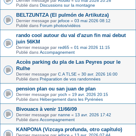
Dernier message par
Roulio
«
03 mai 2026 20:26
Publié dans
Discussions sur la montagne
BELTZUNTZA (El pulmón de Artikutza)
Dernier message par
jefoce
«
03 mai 2026 08:12
Publié dans
Forum photos/vidéos
rando cool autour du val d'azun fin mai debut
juin 56KM
Dernier message par
red65
«
01 mai 2026 11:15
Publié dans
Accompagnement
Accès parking du pla de Las Peyres pour le
Rulhe
Dernier message par
C.A TLSE
«
30 avr. 2026 16:00
Publié dans
Préparation de vos randonnées
pension plan ou san juan de plan
Dernier message par
yoch
«
19 avr. 2026 20:15
Publié dans
Hébergement dans les Pyrénées
Bivouacs à venir 11/66/09
Dernier message par
nanne
«
13 avr. 2026 17:42
Publié dans
Accompagnement
KANPONA (Vizcaya profunda, otro capítulo)
Dernier message par
jefoce
«
13 avr. 2026 07:44