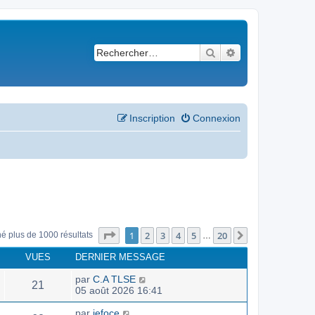
Rechercher
Recherche avancé
Inscription
Connexion
Page
1
sur
20
1
2
3
4
5
20
Suivant
né plus de 1000 résultats
…
VUES
DERNIER MESSAGE
par
C.A TLSE
21
05 août 2026 16:41
par
jefoce