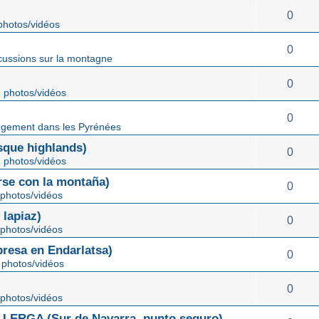
0
hotos/vidéos
0
cussions sur la montagne
0
 photos/vidéos
0
gement dans les Pyrénées
ue highlands)
0
 photos/vidéos
rse con la montaña)
0
photos/vidéos
lapiaz)
0
photos/vidéos
sa en Endarlatsa)
0
photos/vidéos
0
photos/vidéos
ERGA (Sur de Navarra, punto seguro)