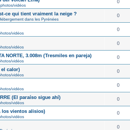
0
photos/vidéos
st-ce qui tient vraiment la neige ?
0
Hébergement dans les Pyrénées
0
hotos/vidéos
0
hotos/vidéos
NORTE, 3.008m (Tresmiles en pareja)
0
hotos/vidéos
el calor)
0
hotos/vidéos
0
hotos/vidéos
E (El paraíso sigue ahí)
0
hotos/vidéos
os vientos alisios)
0
hotos/vidéos
0