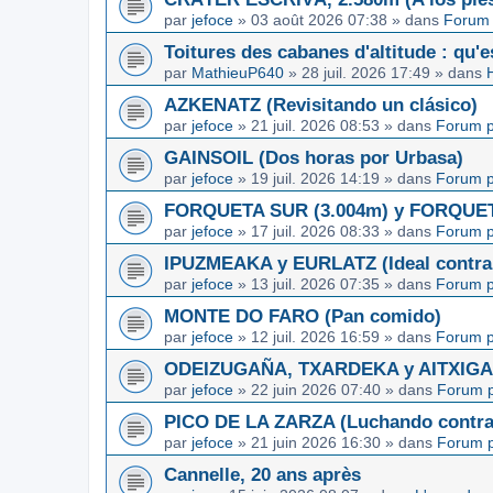
par
jefoce
»
03 août 2026 07:38
» dans
Forum 
Toitures des cabanes d'altitude : qu'e
par
MathieuP640
»
28 juil. 2026 17:49
» dans
AZKENATZ (Revisitando un clásico)
par
jefoce
»
21 juil. 2026 08:53
» dans
Forum p
GAINSOIL (Dos horas por Urbasa)
par
jefoce
»
19 juil. 2026 14:19
» dans
Forum p
FORQUETA SUR (3.004m) y FORQUETA 
par
jefoce
»
17 juil. 2026 08:33
» dans
Forum p
IPUZMEAKA y EURLATZ (Ideal contra 
par
jefoce
»
13 juil. 2026 07:35
» dans
Forum p
MONTE DO FARO (Pan comido)
par
jefoce
»
12 juil. 2026 16:59
» dans
Forum p
ODEIZUGAÑA, TXARDEKA y AITXIGARR
par
jefoce
»
22 juin 2026 07:40
» dans
Forum p
PICO DE LA ZARZA (Luchando contra l
par
jefoce
»
21 juin 2026 16:30
» dans
Forum p
Cannelle, 20 ans après