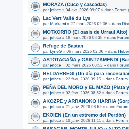
MORAZA (Cuco y cascadas)
par
jefoce
»
04 avr. 2026 09:07
» dans
Forum p
Lac Vert Vallé du Lys
par
Markami
»
27 mars 2026 09:36
» dans
Dis
MOTXORRO (El oasis de Urraul Alto)
par
jefoce
»
18 mars 2026 08:38
» dans
Forum
Refuge de Bastan
par
LyneG
»
06 mars 2026 02:06
» dans
Héber
ASTOTAGAÑA y GAINTZAMENDI (Basq
par
jefoce
»
02 mars 2026 08:52
» dans
Forum
BELDARREGI (Un día para reconcilia
par
jefoce
»
22 févr. 2026 09:15
» dans
Forum 
PEÑA DEL MORO y EL MAZO (Pista y 
par
jefoce
»
02 févr. 2026 08:32
» dans
Forum 
AKOZPE y ARRANOKO HARRIA (Sorpre
par
jefoce
»
21 janv. 2026 08:59
» dans
Forum 
EKOIEN (En un extremo del Perdón)
par
jefoce
»
19 janv. 2026 11:11
» dans
Forum 
BASAGAR, MONTE JULIO y ALTO DE L