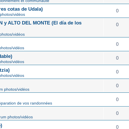
tionnement et communauté
s cotas de Udala)
0
photos/vidéos
 ALTO DEL MONTE (El día de los
0
photos/vidéos
0
hotos/vidéos
able)
0
hotos/vidéos
zia)
0
hotos/vidéos
0
m photos/vidéos
0
éparation de vos randonnées
0
rum photos/vidéos
)
0