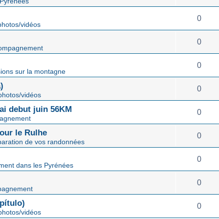
 Pyrénées
0
hotos/vidéos
0
ompagnement
0
ions sur la montagne
)
0
hotos/vidéos
mai debut juin 56KM
0
agnement
our le Rulhe
0
paration de vos randonnées
0
ent dans les Pyrénées
0
pagnement
ítulo)
0
hotos/vidéos