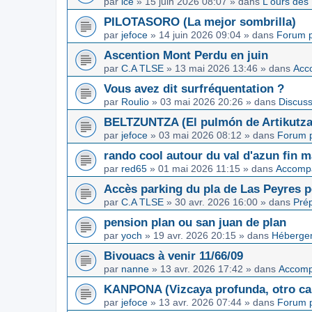
par
ice
»
15 juin 2026 08:07
» dans
L'ours des
PILOTASORO (La mejor sombrilla)
par
jefoce
»
14 juin 2026 09:04
» dans
Forum p
Ascention Mont Perdu en juin
par
C.A TLSE
»
13 mai 2026 13:46
» dans
Acc
Vous avez dit surfréquentation ?
par
Roulio
»
03 mai 2026 20:26
» dans
Discuss
BELTZUNTZA (El pulmón de Artikutza
par
jefoce
»
03 mai 2026 08:12
» dans
Forum p
rando cool autour du val d'azun fin 
par
red65
»
01 mai 2026 11:15
» dans
Accomp
Accès parking du pla de Las Peyres p
par
C.A TLSE
»
30 avr. 2026 16:00
» dans
Pré
pension plan ou san juan de plan
par
yoch
»
19 avr. 2026 20:15
» dans
Hébergem
Bivouacs à venir 11/66/09
par
nanne
»
13 avr. 2026 17:42
» dans
Accom
KANPONA (Vizcaya profunda, otro cap
par
jefoce
»
13 avr. 2026 07:44
» dans
Forum p