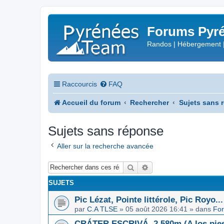
Forums Pyré
Randos | Hébergement 
Raccourcis
FAQ
Accueil du forum
Rechercher
Sujets sans 
Sujets sans réponse
Aller sur la recherche avancée
Rechercher
Recherche avancée
SUJETS
Pic Lézat, Pointe littérole, Pic Royo...
par
C.A TLSE
»
05 août 2026 16:41
» dans
For
CRÁTER ESCRIVÁ, 2.580m (A los pies