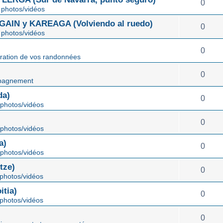
0
photos/vidéos
IN y KAREAGA (Volviendo al ruedo)
0
photos/vidéos
0
ration de vos randonnées
0
pagnement
da)
0
photos/vidéos
0
photos/vidéos
a)
0
photos/vidéos
tze)
0
photos/vidéos
tia)
0
photos/vidéos
0