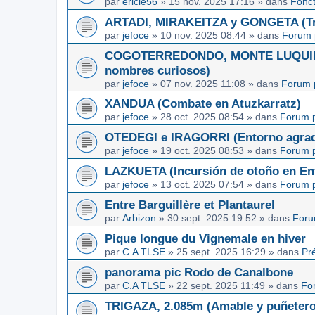
par
ericle56
»
15 nov. 2025 17:16
» dans
Fonc
ARTADI, MIRAKEITZA y GONGETA (Tre
par
jefoce
»
10 nov. 2025 08:44
» dans
Forum 
COGOTERREDONDO, MONTE LUQUIN y
nombres curiosos)
par
jefoce
»
07 nov. 2025 11:08
» dans
Forum 
XANDUA (Combate en Atuzkarratz)
par
jefoce
»
28 oct. 2025 08:54
» dans
Forum p
OTEDEGI e IRAGORRI (Entorno agrad
par
jefoce
»
19 oct. 2025 08:53
» dans
Forum p
LAZKUETA (Incursión de otoño en Ent
par
jefoce
»
13 oct. 2025 07:54
» dans
Forum p
Entre Barguillère et Plantaurel
par
Arbizon
»
30 sept. 2025 19:52
» dans
Foru
Pique longue du Vignemale en hiver
par
C.A TLSE
»
25 sept. 2025 16:29
» dans
Pr
panorama pic Rodo de Canalbone
par
C.A TLSE
»
22 sept. 2025 11:49
» dans
Fo
TRIGAZA, 2.085m (Amable y puñetero