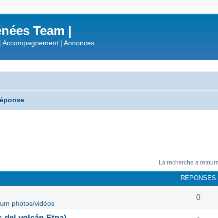
nées Team |
| Accompagnement | Annonces...
réponse
La recherche a retour
RÉPONSES
0
um photos/vidéos
 del volcán Etna)