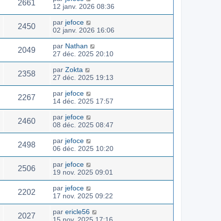
2661
12 janv. 2026 08:36
par
jefoce
2450
02 janv. 2026 16:06
par
Nathan
2049
27 déc. 2025 20:10
par
Zokta
2358
27 déc. 2025 19:13
par
jefoce
2267
14 déc. 2025 17:57
par
jefoce
2460
08 déc. 2025 08:47
par
jefoce
2498
06 déc. 2025 10:20
par
jefoce
2506
19 nov. 2025 09:01
par
jefoce
2202
17 nov. 2025 09:22
par
ericle56
2027
15 nov. 2025 17:16