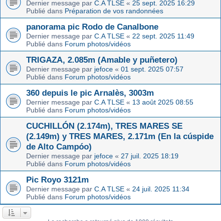
Dernier message par
C.A TLSE
«
25 sept. 2025 16:29
Publié dans
Préparation de vos randonnées
panorama pic Rodo de Canalbone
Dernier message par
C.A TLSE
«
22 sept. 2025 11:49
Publié dans
Forum photos/vidéos
TRIGAZA, 2.085m (Amable y puñetero)
Dernier message par
jefoce
«
01 sept. 2025 07:57
Publié dans
Forum photos/vidéos
360 depuis le pic Arnalès, 3003m
Dernier message par
C.A TLSE
«
13 août 2025 08:55
Publié dans
Forum photos/vidéos
CUCHILLÓN (2.174m), TRES MARES SE
(2.149m) y TRES MARES, 2.171m (En la cúspide
de Alto Campóo)
Dernier message par
jefoce
«
27 juil. 2025 18:19
Publié dans
Forum photos/vidéos
Pic Royo 3121m
Dernier message par
C.A TLSE
«
24 juil. 2025 11:34
Publié dans
Forum photos/vidéos