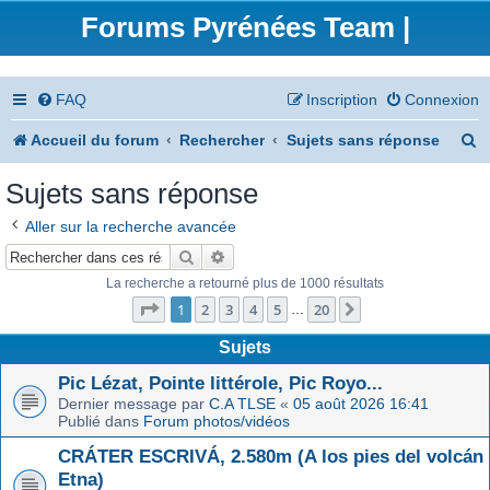
Forums Pyrénées Team |
FAQ
Inscription
Connexion
R
Accueil du forum
Rechercher
Sujets sans réponse
e
Sujets sans réponse
c
Aller sur la recherche avancée
h
Rechercher
Recherche avancée
e
La recherche a retourné plus de 1000 résultats
Page
1
sur
20
r
1
2
3
4
5
20
Suivant
…
c
Sujets
h
Pic Lézat, Pointe littérole, Pic Royo...
Dernier message par
C.A TLSE
«
05 août 2026 16:41
e
Publié dans
Forum photos/vidéos
r
CRÁTER ESCRIVÁ, 2.580m (A los pies del volcán
Etna)