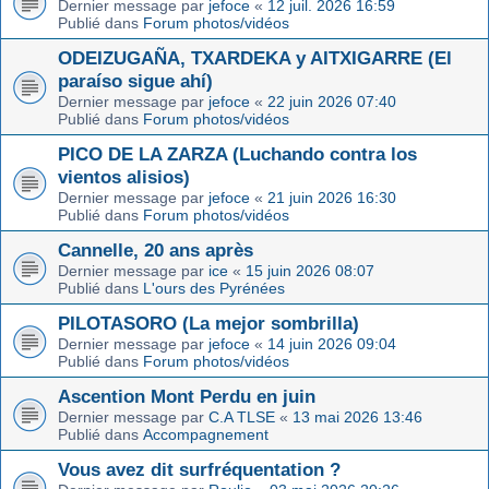
Dernier message par
jefoce
«
12 juil. 2026 16:59
Publié dans
Forum photos/vidéos
ODEIZUGAÑA, TXARDEKA y AITXIGARRE (El
paraíso sigue ahí)
Dernier message par
jefoce
«
22 juin 2026 07:40
Publié dans
Forum photos/vidéos
PICO DE LA ZARZA (Luchando contra los
vientos alisios)
Dernier message par
jefoce
«
21 juin 2026 16:30
Publié dans
Forum photos/vidéos
Cannelle, 20 ans après
Dernier message par
ice
«
15 juin 2026 08:07
Publié dans
L'ours des Pyrénées
PILOTASORO (La mejor sombrilla)
Dernier message par
jefoce
«
14 juin 2026 09:04
Publié dans
Forum photos/vidéos
Ascention Mont Perdu en juin
Dernier message par
C.A TLSE
«
13 mai 2026 13:46
Publié dans
Accompagnement
Vous avez dit surfréquentation ?