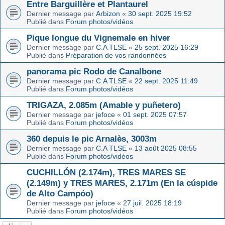
Entre Barguillère et Plantaurel
Dernier message par
Arbizon
«
30 sept. 2025 19:52
Publié dans
Forum photos/vidéos
Pique longue du Vignemale en hiver
Dernier message par
C.A TLSE
«
25 sept. 2025 16:29
Publié dans
Préparation de vos randonnées
panorama pic Rodo de Canalbone
Dernier message par
C.A TLSE
«
22 sept. 2025 11:49
Publié dans
Forum photos/vidéos
TRIGAZA, 2.085m (Amable y puñetero)
Dernier message par
jefoce
«
01 sept. 2025 07:57
Publié dans
Forum photos/vidéos
360 depuis le pic Arnalès, 3003m
Dernier message par
C.A TLSE
«
13 août 2025 08:55
Publié dans
Forum photos/vidéos
CUCHILLÓN (2.174m), TRES MARES SE
(2.149m) y TRES MARES, 2.171m (En la cúspide
de Alto Campóo)
Dernier message par
jefoce
«
27 juil. 2025 18:19
Publié dans
Forum photos/vidéos