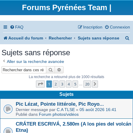
Forums Pyrénées Team |
FAQ
Inscription
Connexion
R
Accueil du forum
Rechercher
Sujets sans réponse
e
Sujets sans réponse
c
Aller sur la recherche avancée
h
Rechercher
Recherche avancée
e
La recherche a retourné plus de 1000 résultats
Page
1
sur
20
r
1
2
3
4
5
20
Suivant
…
c
Sujets
h
Pic Lézat, Pointe littérole, Pic Royo...
Dernier message par
C.A TLSE
«
05 août 2026 16:41
e
Publié dans
Forum photos/vidéos
r
CRÁTER ESCRIVÁ, 2.580m (A los pies del volcán
Etna)