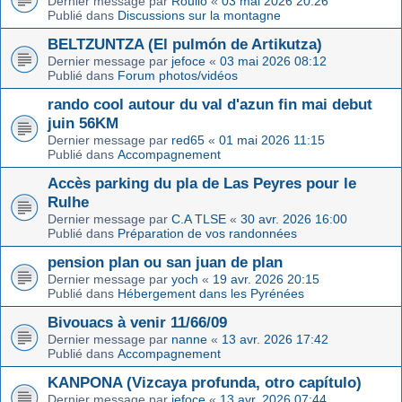
Dernier message par
Roulio
«
03 mai 2026 20:26
Publié dans
Discussions sur la montagne
BELTZUNTZA (El pulmón de Artikutza)
Dernier message par
jefoce
«
03 mai 2026 08:12
Publié dans
Forum photos/vidéos
rando cool autour du val d'azun fin mai debut
juin 56KM
Dernier message par
red65
«
01 mai 2026 11:15
Publié dans
Accompagnement
Accès parking du pla de Las Peyres pour le
Rulhe
Dernier message par
C.A TLSE
«
30 avr. 2026 16:00
Publié dans
Préparation de vos randonnées
pension plan ou san juan de plan
Dernier message par
yoch
«
19 avr. 2026 20:15
Publié dans
Hébergement dans les Pyrénées
Bivouacs à venir 11/66/09
Dernier message par
nanne
«
13 avr. 2026 17:42
Publié dans
Accompagnement
KANPONA (Vizcaya profunda, otro capítulo)
Dernier message par
jefoce
«
13 avr. 2026 07:44