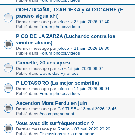
Publié dans
Forum photos/vidéos
ODEIZUGAÑA, TXARDEKA y AITXIGARRE (El
paraíso sigue ahí)
Dernier message par
jefoce
«
22 juin 2026 07:40
Publié dans
Forum photos/vidéos
PICO DE LA ZARZA (Luchando contra los
vientos alisios)
Dernier message par
jefoce
«
21 juin 2026 16:30
Publié dans
Forum photos/vidéos
Cannelle, 20 ans après
Dernier message par
ice
«
15 juin 2026 08:07
Publié dans
L'ours des Pyrénées
PILOTASORO (La mejor sombrilla)
Dernier message par
jefoce
«
14 juin 2026 09:04
Publié dans
Forum photos/vidéos
Ascention Mont Perdu en juin
Dernier message par
C.A TLSE
«
13 mai 2026 13:46
Publié dans
Accompagnement
Vous avez dit surfréquentation ?
Dernier message par
Roulio
«
03 mai 2026 20:26
Publié dans
Discussions sur la montagne