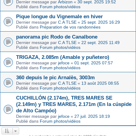
Dernier message par
Arbizon
«
30 sept. 2025 19:52
Publié dans
Forum photos/vidéos
Pique longue du Vignemale en hiver
Dernier message par
C.A TLSE
«
25 sept. 2025 16:29
Publié dans
Préparation de vos randonnées
panorama pic Rodo de Canalbone
Dernier message par
C.A TLSE
«
22 sept. 2025 11:49
Publié dans
Forum photos/vidéos
TRIGAZA, 2.085m (Amable y puñetero)
Dernier message par
jefoce
«
01 sept. 2025 07:57
Publié dans
Forum photos/vidéos
360 depuis le pic Arnalès, 3003m
Dernier message par
C.A TLSE
«
13 août 2025 08:55
Publié dans
Forum photos/vidéos
CUCHILLÓN (2.174m), TRES MARES SE
(2.149m) y TRES MARES, 2.171m (En la cúspide
de Alto Campóo)
Dernier message par
jefoce
«
27 juil. 2025 18:19
Publié dans
Forum photos/vidéos