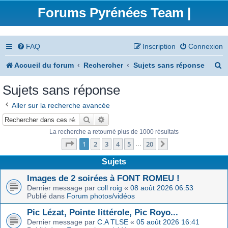
Forums Pyrénées Team |
FAQ
Inscription
Connexion
R
Accueil du forum
Rechercher
Sujets sans réponse
e
Sujets sans réponse
c
Aller sur la recherche avancée
h
Rechercher
Recherche avancée
e
La recherche a retourné plus de 1000 résultats
Page
1
sur
20
r
1
2
3
4
5
20
Suivant
…
c
Sujets
h
Images de 2 soirées à FONT ROMEU !
Dernier message par
coll roig
«
08 août 2026 06:53
e
Publié dans
Forum photos/vidéos
r
Pic Lézat, Pointe littérole, Pic Royo...
Dernier message par
C.A TLSE
«
05 août 2026 16:41