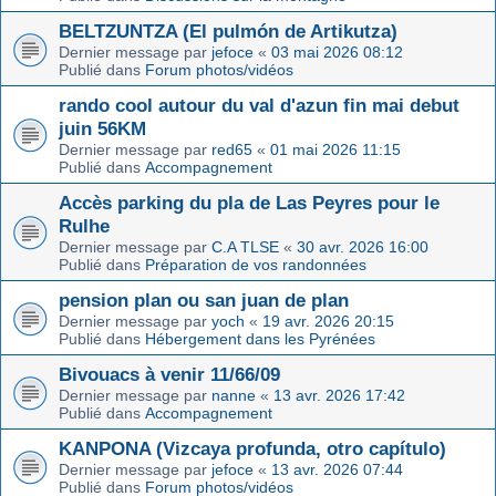
BELTZUNTZA (El pulmón de Artikutza)
Dernier message par
jefoce
«
03 mai 2026 08:12
Publié dans
Forum photos/vidéos
rando cool autour du val d'azun fin mai debut
juin 56KM
Dernier message par
red65
«
01 mai 2026 11:15
Publié dans
Accompagnement
Accès parking du pla de Las Peyres pour le
Rulhe
Dernier message par
C.A TLSE
«
30 avr. 2026 16:00
Publié dans
Préparation de vos randonnées
pension plan ou san juan de plan
Dernier message par
yoch
«
19 avr. 2026 20:15
Publié dans
Hébergement dans les Pyrénées
Bivouacs à venir 11/66/09
Dernier message par
nanne
«
13 avr. 2026 17:42
Publié dans
Accompagnement
KANPONA (Vizcaya profunda, otro capítulo)
Dernier message par
jefoce
«
13 avr. 2026 07:44
Publié dans
Forum photos/vidéos