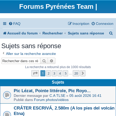
Forums Pyrénées Team |
FAQ
Inscription
Connexion
R
Accueil du forum
Rechercher
Sujets sans réponse
e
Sujets sans réponse
c
Aller sur la recherche avancée
h
Rechercher
Recherche avancée
e
La recherche a retourné plus de 1000 résultats
Page
1
sur
20
r
1
2
3
4
5
20
Suivant
…
c
Sujets
h
Pic Lézat, Pointe littérole, Pic Royo...
Dernier message par
C.A TLSE
«
05 août 2026 16:41
e
Publié dans
Forum photos/vidéos
r
CRÁTER ESCRIVÁ, 2.580m (A los pies del volcán
Etna)