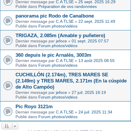
Dernier message par
C.A TLSE
«
25 sept. 2025 16:29
Publié dans
Préparation de vos randonnées
panorama pic Rodo de Canalbone
Dernier message par
C.A TLSE
«
22 sept. 2025 11:49
Publié dans
Forum photos/vidéos
TRIGAZA, 2.085m (Amable y puñetero)
Dernier message par
jefoce
«
01 sept. 2025 07:57
Publié dans
Forum photos/vidéos
360 depuis le pic Arnalès, 3003m
Dernier message par
C.A TLSE
«
13 août 2025 08:55
Publié dans
Forum photos/vidéos
CUCHILLÓN (2.174m), TRES MARES SE
(2.149m) y TRES MARES, 2.171m (En la cúspide
de Alto Campóo)
Dernier message par
jefoce
«
27 juil. 2025 18:19
Publié dans
Forum photos/vidéos
Pic Royo 3121m
Dernier message par
C.A TLSE
«
24 juil. 2025 11:34
Publié dans
Forum photos/vidéos