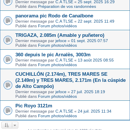
Dernier message par
C.A TLSE
«
25 sept. 2025 16:29
Publié dans
Préparation de vos randonnées
panorama pic Rodo de Canalbone
Dernier message par
C.A TLSE
«
22 sept. 2025 11:49
Publié dans
Forum photos/vidéos
TRIGAZA, 2.085m (Amable y puñetero)
Dernier message par
jefoce
«
01 sept. 2025 07:57
Publié dans
Forum photos/vidéos
360 depuis le pic Arnalès, 3003m
Dernier message par
C.A TLSE
«
13 août 2025 08:55
Publié dans
Forum photos/vidéos
CUCHILLÓN (2.174m), TRES MARES SE
(2.149m) y TRES MARES, 2.171m (En la cúspide
de Alto Campóo)
Dernier message par
jefoce
«
27 juil. 2025 18:19
Publié dans
Forum photos/vidéos
Pic Royo 3121m
Dernier message par
C.A TLSE
«
24 juil. 2025 11:34
Publié dans
Forum photos/vidéos