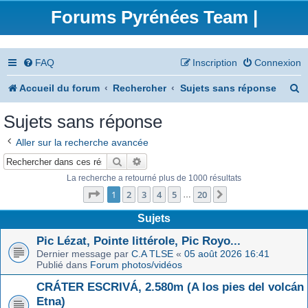
Forums Pyrénées Team |
FAQ
Inscription
Connexion
R
Accueil du forum
Rechercher
Sujets sans réponse
e
Sujets sans réponse
c
Aller sur la recherche avancée
h
Rechercher
Recherche avancée
e
La recherche a retourné plus de 1000 résultats
Page
1
sur
20
r
1
2
3
4
5
20
Suivant
…
c
Sujets
h
Pic Lézat, Pointe littérole, Pic Royo...
Dernier message par
C.A TLSE
«
05 août 2026 16:41
e
Publié dans
Forum photos/vidéos
r
CRÁTER ESCRIVÁ, 2.580m (A los pies del volcán
Etna)