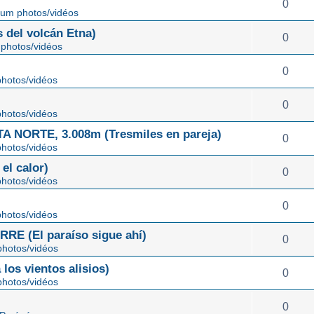
0
um photos/vidéos
 del volcán Etna)
0
photos/vidéos
0
hotos/vidéos
0
hotos/vidéos
NORTE, 3.008m (Tresmiles en pareja)
0
hotos/vidéos
el calor)
0
hotos/vidéos
0
hotos/vidéos
E (El paraíso sigue ahí)
0
hotos/vidéos
os vientos alisios)
0
hotos/vidéos
0