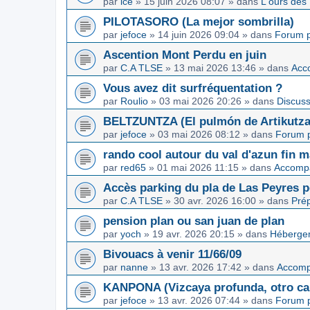
par
ice
»
15 juin 2026 08:07
» dans
L'ours des
PILOTASORO (La mejor sombrilla)
par
jefoce
»
14 juin 2026 09:04
» dans
Forum p
Ascention Mont Perdu en juin
par
C.A TLSE
»
13 mai 2026 13:46
» dans
Acc
Vous avez dit surfréquentation ?
par
Roulio
»
03 mai 2026 20:26
» dans
Discuss
BELTZUNTZA (El pulmón de Artikutza
par
jefoce
»
03 mai 2026 08:12
» dans
Forum p
rando cool autour du val d'azun fin 
par
red65
»
01 mai 2026 11:15
» dans
Accomp
Accès parking du pla de Las Peyres p
par
C.A TLSE
»
30 avr. 2026 16:00
» dans
Pré
pension plan ou san juan de plan
par
yoch
»
19 avr. 2026 20:15
» dans
Hébergem
Bivouacs à venir 11/66/09
par
nanne
»
13 avr. 2026 17:42
» dans
Accom
KANPONA (Vizcaya profunda, otro cap
par
jefoce
»
13 avr. 2026 07:44
» dans
Forum p