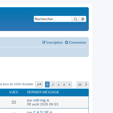
Rechercher
Recherche avancé
Inscription
Connexion
Page
1
sur
20
1
2
3
4
5
20
Suivant
né plus de 1000 résultats
…
VUES
DERNIER MESSAGE
par
coll roig
33
08 août 2026 06:53
par
C.A TLSE