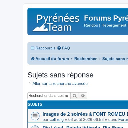
Forums Pyré
Randos | Hébergement 
Raccourcis
FAQ
Accueil du forum
Rechercher
Sujets sans 
Sujets sans réponse
Aller sur la recherche avancée
Rechercher
Recherche avancée
SUJETS
Images de 2 soirées à FONT ROMEU 
par
coll roig
»
08 août 2026 06:53
» dans
Foru
Pic Lézat, Pointe littérole, Pic Royo...