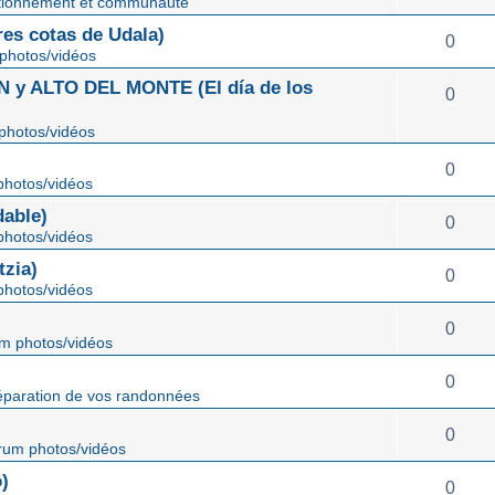
tionnement et communauté
s cotas de Udala)
0
photos/vidéos
 ALTO DEL MONTE (El día de los
0
photos/vidéos
0
hotos/vidéos
able)
0
hotos/vidéos
zia)
0
hotos/vidéos
0
m photos/vidéos
0
éparation de vos randonnées
0
rum photos/vidéos
)
0