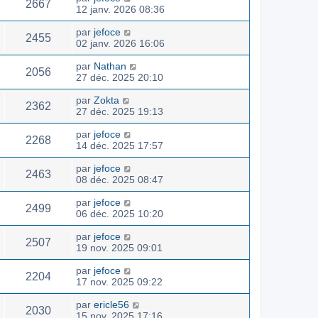
2667
12 janv. 2026 08:36
par
jefoce
2455
02 janv. 2026 16:06
par
Nathan
2056
27 déc. 2025 20:10
par
Zokta
2362
27 déc. 2025 19:13
par
jefoce
2268
14 déc. 2025 17:57
par
jefoce
2463
08 déc. 2025 08:47
par
jefoce
2499
06 déc. 2025 10:20
par
jefoce
2507
19 nov. 2025 09:01
par
jefoce
2204
17 nov. 2025 09:22
par
ericle56
2030
15 nov. 2025 17:16