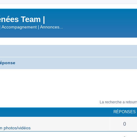
nées Team |
| Accompagnement | Annonces...
réponse
La recherche a retour
RÉPONSES
!
0
m photos/vidéos