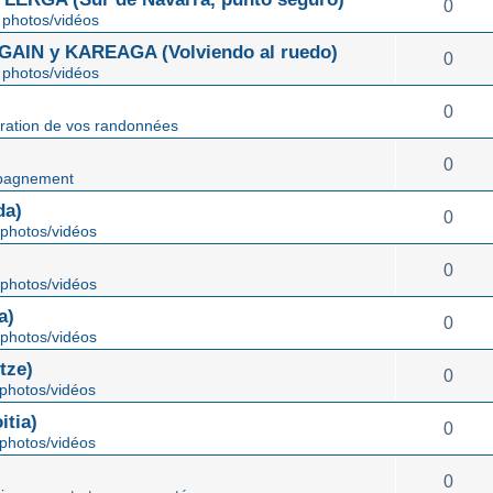
0
photos/vidéos
IN y KAREAGA (Volviendo al ruedo)
0
photos/vidéos
0
ration de vos randonnées
0
pagnement
da)
0
photos/vidéos
0
photos/vidéos
a)
0
photos/vidéos
tze)
0
photos/vidéos
tia)
0
photos/vidéos
0