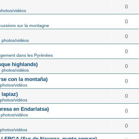
0
hotos/vidéos
0
cussions sur la montagne
0
 photos/vidéos
0
gement dans les Pyrénées
ue highlands)
0
 photos/vidéos
rse con la montaña)
0
photos/vidéos
lapiaz)
0
photos/vidéos
sa en Endarlatsa)
0
photos/vidéos
0
photos/vidéos
ERGA (Sur de Navarra, punto seguro)