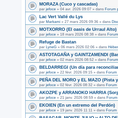
MORAZA (Cuco y cascadas)
par
jefoce
»
04 avr. 2026 09:07
» dans
Forum p
Lac Vert Vallé du Lys
par
Markami
»
27 mars 2026 09:36
» dans
Dis
MOTXORRO (El oasis de Urraul Alto)
par
jefoce
»
18 mars 2026 08:38
» dans
Forum
Refuge de Bastan
par
LyneG
»
06 mars 2026 02:06
» dans
Héber
ASTOTAGAÑA y GAINTZAMENDI (Basq
par
jefoce
»
02 mars 2026 08:52
» dans
Forum
BELDARREGI (Un día para reconcilia
par
jefoce
»
22 févr. 2026 09:15
» dans
Forum 
PEÑA DEL MORO y EL MAZO (Pista y 
par
jefoce
»
02 févr. 2026 08:32
» dans
Forum 
AKOZPE y ARRANOKO HARRIA (Sorpre
par
jefoce
»
21 janv. 2026 08:59
» dans
Forum 
EKOIEN (En un extremo del Perdón)
par
jefoce
»
19 janv. 2026 11:11
» dans
Forum 
BASAGAR, MONTE JULIO y ALTO DE L