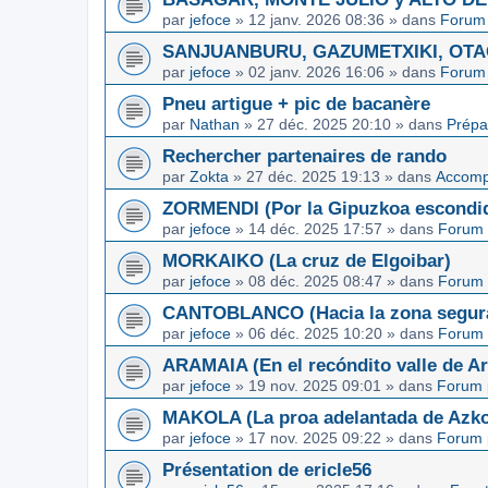
par
jefoce
»
12 janv. 2026 08:36
» dans
Forum 
SANJUANBURU, GAZUMETXIKI, OTAGA
par
jefoce
»
02 janv. 2026 16:06
» dans
Forum 
Pneu artigue + pic de bacanère
par
Nathan
»
27 déc. 2025 20:10
» dans
Prépa
Rechercher partenaires de rando
par
Zokta
»
27 déc. 2025 19:13
» dans
Accom
ZORMENDI (Por la Gipuzkoa escondi
par
jefoce
»
14 déc. 2025 17:57
» dans
Forum 
MORKAIKO (La cruz de Elgoibar)
par
jefoce
»
08 déc. 2025 08:47
» dans
Forum 
CANTOBLANCO (Hacia la zona segur
par
jefoce
»
06 déc. 2025 10:20
» dans
Forum 
ARAMAIA (En el recóndito valle de Ar
par
jefoce
»
19 nov. 2025 09:01
» dans
Forum 
MAKOLA (La proa adelantada de Azkoi
par
jefoce
»
17 nov. 2025 09:22
» dans
Forum 
Présentation de ericle56