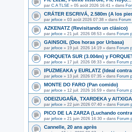
par
C.A TLSE
»
05 août 2026 16:41
» dans
For
CRÁTER ESCRIVÁ, 2.580m (A los pies
par
jefoce
»
03 août 2026 07:38
» dans
Forum 
AZKENATZ (Revisitando un clásico)
par
jefoce
»
21 juil. 2026 08:53
» dans
Forum p
GAINSOIL (Dos horas por Urbasa)
par
jefoce
»
19 juil. 2026 14:19
» dans
Forum p
FORQUETA SUR (3.004m) y FORQUETA 
par
jefoce
»
17 juil. 2026 08:33
» dans
Forum p
IPUZMEAKA y EURLATZ (Ideal contra 
par
jefoce
»
13 juil. 2026 07:35
» dans
Forum p
MONTE DO FARO (Pan comido)
par
jefoce
»
12 juil. 2026 16:59
» dans
Forum p
ODEIZUGAÑA, TXARDEKA y AITXIGARR
par
jefoce
»
22 juin 2026 07:40
» dans
Forum p
PICO DE LA ZARZA (Luchando contra l
par
jefoce
»
21 juin 2026 16:30
» dans
Forum p
Cannelle, 20 ans après