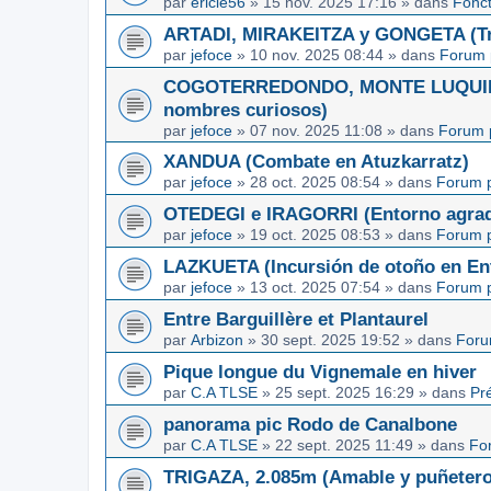
par
ericle56
»
15 nov. 2025 17:16
» dans
Fonc
ARTADI, MIRAKEITZA y GONGETA (Tre
par
jefoce
»
10 nov. 2025 08:44
» dans
Forum 
COGOTERREDONDO, MONTE LUQUIN y
nombres curiosos)
par
jefoce
»
07 nov. 2025 11:08
» dans
Forum 
XANDUA (Combate en Atuzkarratz)
par
jefoce
»
28 oct. 2025 08:54
» dans
Forum p
OTEDEGI e IRAGORRI (Entorno agrad
par
jefoce
»
19 oct. 2025 08:53
» dans
Forum p
LAZKUETA (Incursión de otoño en Ent
par
jefoce
»
13 oct. 2025 07:54
» dans
Forum p
Entre Barguillère et Plantaurel
par
Arbizon
»
30 sept. 2025 19:52
» dans
Foru
Pique longue du Vignemale en hiver
par
C.A TLSE
»
25 sept. 2025 16:29
» dans
Pr
panorama pic Rodo de Canalbone
par
C.A TLSE
»
22 sept. 2025 11:49
» dans
Fo
TRIGAZA, 2.085m (Amable y puñetero