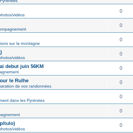
 Pyrénées
0
hotos/vidéos
0
ompagnement
0
ions sur la montagne
)
0
hotos/vidéos
mai debut juin 56KM
0
agnement
our le Rulhe
0
paration de vos randonnées
0
ent dans les Pyrénées
0
pagnement
ítulo)
0
hotos/vidéos