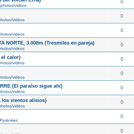
0
photos/vidéos
0
hotos/vidéos
0
hotos/vidéos
NORTE, 3.008m (Tresmiles en pareja)
0
hotos/vidéos
el calor)
0
hotos/vidéos
0
hotos/vidéos
E (El paraíso sigue ahí)
0
hotos/vidéos
os vientos alisios)
0
hotos/vidéos
0
 Pyrénées
0