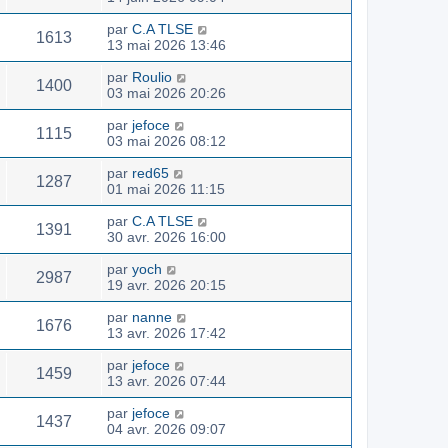
par
C.A TLSE
1613
13 mai 2026 13:46
par
Roulio
1400
03 mai 2026 20:26
par
jefoce
1115
03 mai 2026 08:12
par
red65
1287
01 mai 2026 11:15
par
C.A TLSE
1391
30 avr. 2026 16:00
par
yoch
2987
19 avr. 2026 20:15
par
nanne
1676
13 avr. 2026 17:42
par
jefoce
1459
13 avr. 2026 07:44
par
jefoce
1437
04 avr. 2026 09:07