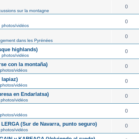
0
cussions sur la montagne
0
 photos/vidéos
0
gement dans les Pyrénées
ue highlands)
0
 photos/vidéos
rse con la montaña)
0
photos/vidéos
lapiaz)
0
photos/vidéos
sa en Endarlatsa)
0
photos/vidéos
0
photos/vidéos
ERGA (Sur de Navarra, punto seguro)
0
photos/vidéos
IN y KAREAGA (Volviendo al ruedo)