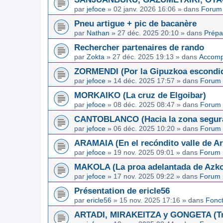
par
jefoce
»
02 janv. 2026 16:06
» dans
Forum 
Pneu artigue + pic de bacanère
par
Nathan
»
27 déc. 2025 20:10
» dans
Prépa
Rechercher partenaires de rando
par
Zokta
»
27 déc. 2025 19:13
» dans
Accom
ZORMENDI (Por la Gipuzkoa escondi
par
jefoce
»
14 déc. 2025 17:57
» dans
Forum 
MORKAIKO (La cruz de Elgoibar)
par
jefoce
»
08 déc. 2025 08:47
» dans
Forum 
CANTOBLANCO (Hacia la zona segur
par
jefoce
»
06 déc. 2025 10:20
» dans
Forum 
ARAMAIA (En el recóndito valle de Ar
par
jefoce
»
19 nov. 2025 09:01
» dans
Forum 
MAKOLA (La proa adelantada de Azkoi
par
jefoce
»
17 nov. 2025 09:22
» dans
Forum 
Présentation de ericle56
par
ericle56
»
15 nov. 2025 17:16
» dans
Fonc
ARTADI, MIRAKEITZA y GONGETA (Tre