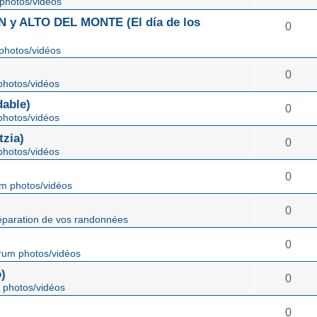
photos/vidéos
 ALTO DEL MONTE (El día de los
0
photos/vidéos
0
hotos/vidéos
able)
0
hotos/vidéos
zia)
0
hotos/vidéos
0
m photos/vidéos
0
éparation de vos randonnées
0
rum photos/vidéos
)
0
 photos/vidéos
0