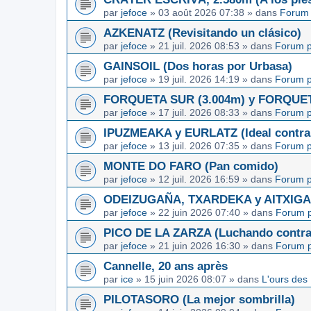
par
jefoce
»
03 août 2026 07:38
» dans
Forum 
AZKENATZ (Revisitando un clásico)
par
jefoce
»
21 juil. 2026 08:53
» dans
Forum p
GAINSOIL (Dos horas por Urbasa)
par
jefoce
»
19 juil. 2026 14:19
» dans
Forum p
FORQUETA SUR (3.004m) y FORQUETA 
par
jefoce
»
17 juil. 2026 08:33
» dans
Forum p
IPUZMEAKA y EURLATZ (Ideal contra 
par
jefoce
»
13 juil. 2026 07:35
» dans
Forum p
MONTE DO FARO (Pan comido)
par
jefoce
»
12 juil. 2026 16:59
» dans
Forum p
ODEIZUGAÑA, TXARDEKA y AITXIGARR
par
jefoce
»
22 juin 2026 07:40
» dans
Forum p
PICO DE LA ZARZA (Luchando contra l
par
jefoce
»
21 juin 2026 16:30
» dans
Forum p
Cannelle, 20 ans après
par
ice
»
15 juin 2026 08:07
» dans
L'ours des
PILOTASORO (La mejor sombrilla)