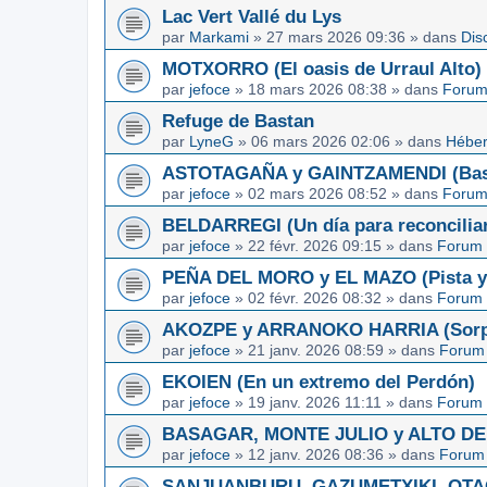
Lac Vert Vallé du Lys
par
Markami
»
27 mars 2026 09:36
» dans
Dis
MOTXORRO (El oasis de Urraul Alto)
par
jefoce
»
18 mars 2026 08:38
» dans
Forum
Refuge de Bastan
par
LyneG
»
06 mars 2026 02:06
» dans
Héber
ASTOTAGAÑA y GAINTZAMENDI (Basq
par
jefoce
»
02 mars 2026 08:52
» dans
Forum
BELDARREGI (Un día para reconcilia
par
jefoce
»
22 févr. 2026 09:15
» dans
Forum 
PEÑA DEL MORO y EL MAZO (Pista y 
par
jefoce
»
02 févr. 2026 08:32
» dans
Forum 
AKOZPE y ARRANOKO HARRIA (Sorpre
par
jefoce
»
21 janv. 2026 08:59
» dans
Forum 
EKOIEN (En un extremo del Perdón)
par
jefoce
»
19 janv. 2026 11:11
» dans
Forum 
BASAGAR, MONTE JULIO y ALTO DE L
par
jefoce
»
12 janv. 2026 08:36
» dans
Forum 
SANJUANBURU, GAZUMETXIKI, OTAGA