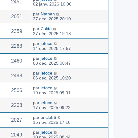
2451
02 janv. 2026 16:06
par
Nathan
2051
27 déc. 2025 20:10
par
Zokta
2359
27 déc. 2025 19:13
par
jefoce
2268
14 déc. 2025 17:57
par
jefoce
2460
08 déc. 2025 08:47
par
jefoce
2498
06 déc. 2025 10:20
par
jefoce
2506
19 nov. 2025 09:01
par
jefoce
2203
17 nov. 2025 09:22
par
ericle56
2027
15 nov. 2025 17:16
par
jefoce
2049
10 nov. 2025 08:44