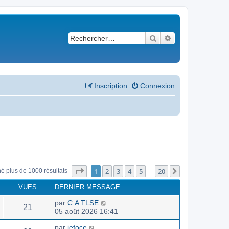
Rechercher
Recherche avancé
Inscription
Connexion
Page
1
sur
20
1
2
3
4
5
20
Suivant
né plus de 1000 résultats
…
VUES
DERNIER MESSAGE
par
C.A TLSE
21
05 août 2026 16:41
par
jefoce