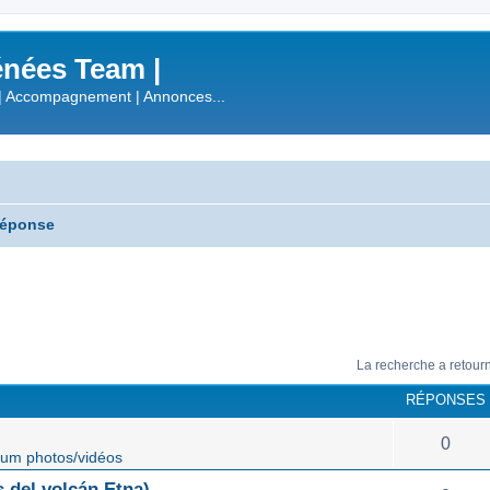
nées Team |
| Accompagnement | Annonces...
réponse
La recherche a retour
RÉPONSES
0
um photos/vidéos
 del volcán Etna)