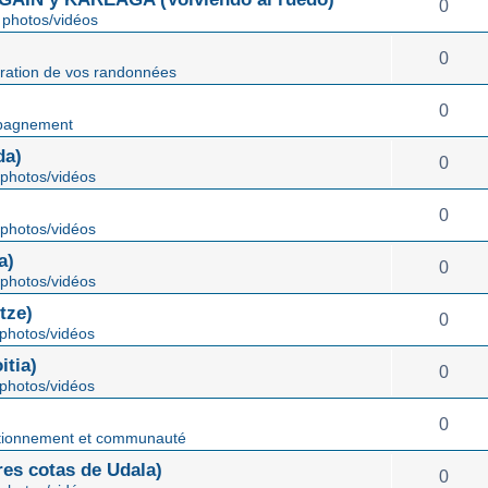
0
photos/vidéos
0
ration de vos randonnées
0
pagnement
da)
0
photos/vidéos
0
photos/vidéos
a)
0
photos/vidéos
tze)
0
photos/vidéos
tia)
0
photos/vidéos
0
tionnement et communauté
s cotas de Udala)
0