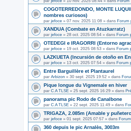
par
jefoce
»
10 nov. 2025 08:44
» dans
Forum 
COGOTERREDONDO, MONTE LUQUIN y
nombres curiosos)
par
jefoce
»
07 nov. 2025 11:08
» dans
Forum 
XANDUA (Combate en Atuzkarratz)
par
jefoce
»
28 oct. 2025 08:54
» dans
Forum p
OTEDEGI e IRAGORRI (Entorno agrad
par
jefoce
»
19 oct. 2025 08:53
» dans
Forum p
LAZKUETA (Incursión de otoño en Ent
par
jefoce
»
13 oct. 2025 07:54
» dans
Forum p
Entre Barguillère et Plantaurel
par
Arbizon
»
30 sept. 2025 19:52
» dans
Foru
Pique longue du Vignemale en hiver
par
C.A TLSE
»
25 sept. 2025 16:29
» dans
Pr
panorama pic Rodo de Canalbone
par
C.A TLSE
»
22 sept. 2025 11:49
» dans
Fo
TRIGAZA, 2.085m (Amable y puñetero
par
jefoce
»
01 sept. 2025 07:57
» dans
Forum
360 depuis le pic Arnalès, 3003m