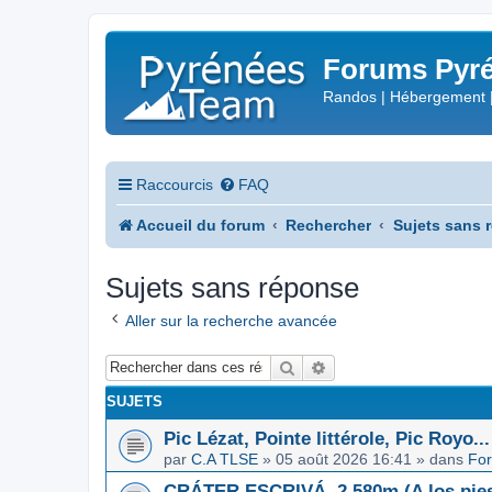
Forums Pyré
Randos | Hébergement 
Raccourcis
FAQ
Accueil du forum
Rechercher
Sujets sans 
Sujets sans réponse
Aller sur la recherche avancée
Rechercher
Recherche avancée
SUJETS
Pic Lézat, Pointe littérole, Pic Royo...
par
C.A TLSE
»
05 août 2026 16:41
» dans
For
CRÁTER ESCRIVÁ, 2.580m (A los pies