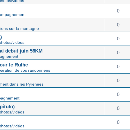
hotos/vidéos
0
ompagnement
0
ions sur la montagne
)
0
hotos/vidéos
mai debut juin 56KM
0
agnement
our le Rulhe
0
paration de vos randonnées
0
ent dans les Pyrénées
0
pagnement
ítulo)
0
hotos/vidéos
0
hotos/vidéos