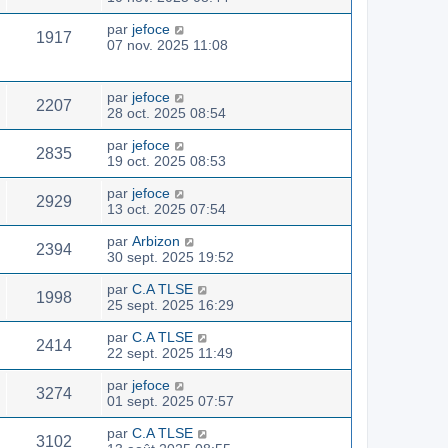
par
jefoce
1917
07 nov. 2025 11:08
par
jefoce
2207
28 oct. 2025 08:54
par
jefoce
2835
19 oct. 2025 08:53
par
jefoce
2929
13 oct. 2025 07:54
par
Arbizon
2394
30 sept. 2025 19:52
par
C.A TLSE
1998
25 sept. 2025 16:29
par
C.A TLSE
2414
22 sept. 2025 11:49
par
jefoce
3274
01 sept. 2025 07:57
par
C.A TLSE
3102