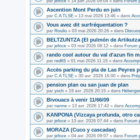
par
jefoce
»
14 juin 2026 09:04
» dans
Forum p
Ascention Mont Perdu en juin
par
C.A TLSE
»
13 mai 2026 13:46
» dans
Acc
Vous avez dit surfréquentation ?
par
Roulio
»
03 mai 2026 20:26
» dans
Discuss
BELTZUNTZA (El pulmón de Artikutza
par
jefoce
»
03 mai 2026 08:12
» dans
Forum p
rando cool autour du val d'azun fin 
par
red65
»
01 mai 2026 11:15
» dans
Accomp
Accès parking du pla de Las Peyres p
par
C.A TLSE
»
30 avr. 2026 16:00
» dans
Pré
pension plan ou san juan de plan
par
yoch
»
19 avr. 2026 20:15
» dans
Hébergem
Bivouacs à venir 11/66/09
par
nanne
»
13 avr. 2026 17:42
» dans
Accom
KANPONA (Vizcaya profunda, otro cap
par
jefoce
»
13 avr. 2026 07:44
» dans
Forum p
MORAZA (Cuco y cascadas)
par
jefoce
»
04 avr. 2026 09:07
» dans
Forum p