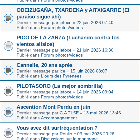
Publié dans
Forum photos/vidéos
ODEIZUGAÑA, TXARDEKA y AITXIGARRE (El
paraíso sigue ahí)
Dernier message par
jefoce
«
22 juin 2026 07:40
Publié dans
Forum photos/vidéos
PICO DE LA ZARZA (Luchando contra los
vientos alisios)
Dernier message par
jefoce
«
21 juin 2026 16:30
Publié dans
Forum photos/vidéos
Cannelle, 20 ans après
Dernier message par
ice
«
15 juin 2026 08:07
Publié dans
L'ours des Pyrénées
PILOTASORO (La mejor sombrilla)
Dernier message par
jefoce
«
14 juin 2026 09:04
Publié dans
Forum photos/vidéos
Ascention Mont Perdu en juin
Dernier message par
C.A TLSE
«
13 mai 2026 13:46
Publié dans
Accompagnement
Vous avez dit surfréquentation ?
Dernier message par
Roulio
«
03 mai 2026 20:26
Publié dans
Discussions sur la montagne