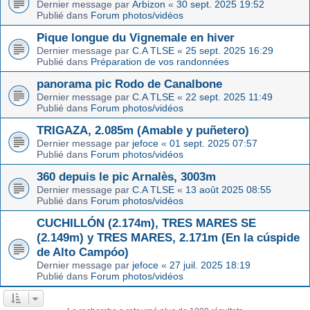
Dernier message par
Arbizon
«
30 sept. 2025 19:52
Publié dans
Forum photos/vidéos
Pique longue du Vignemale en hiver
Dernier message par
C.A TLSE
«
25 sept. 2025 16:29
Publié dans
Préparation de vos randonnées
panorama pic Rodo de Canalbone
Dernier message par
C.A TLSE
«
22 sept. 2025 11:49
Publié dans
Forum photos/vidéos
TRIGAZA, 2.085m (Amable y puñetero)
Dernier message par
jefoce
«
01 sept. 2025 07:57
Publié dans
Forum photos/vidéos
360 depuis le pic Arnalès, 3003m
Dernier message par
C.A TLSE
«
13 août 2025 08:55
Publié dans
Forum photos/vidéos
CUCHILLÓN (2.174m), TRES MARES SE
(2.149m) y TRES MARES, 2.171m (En la cúspide
de Alto Campóo)
Dernier message par
jefoce
«
27 juil. 2025 18:19
Publié dans
Forum photos/vidéos