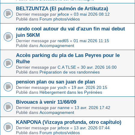
BELTZUNTZA (El pulmón de Artikutza)
Dernier message par
jefoce
«
03 mai 2026 08:12
Publié dans
Forum photos/vidéos
rando cool autour du val d'azun fin mai debut
juin 56KM
Dernier message par
red65
«
01 mai 2026 11:15
Publié dans
Accompagnement
Accès parking du pla de Las Peyres pour le
Rulhe
Dernier message par
C.A TLSE
«
30 avr. 2026 16:00
Publié dans
Préparation de vos randonnées
pension plan ou san juan de plan
Dernier message par
yoch
«
19 avr. 2026 20:15
Publié dans
Hébergement dans les Pyrénées
Bivouacs à venir 11/66/09
Dernier message par
nanne
«
13 avr. 2026 17:42
Publié dans
Accompagnement
KANPONA (Vizcaya profunda, otro capítulo)
Dernier message par
jefoce
«
13 avr. 2026 07:44
Publié dans
Forum photos/vidéos