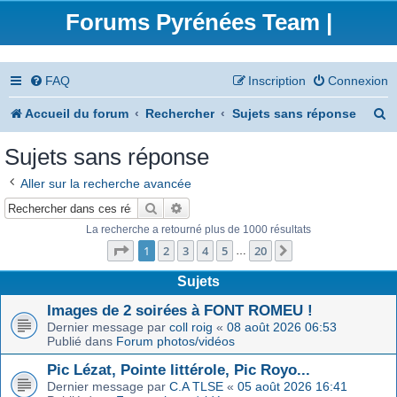
Forums Pyrénées Team |
FAQ
Inscription
Connexion
R
Accueil du forum
Rechercher
Sujets sans réponse
e
Sujets sans réponse
c
Aller sur la recherche avancée
h
Rechercher
Recherche avancée
e
La recherche a retourné plus de 1000 résultats
Page
1
sur
20
r
1
2
3
4
5
20
Suivant
…
c
Sujets
h
Images de 2 soirées à FONT ROMEU !
Dernier message par
coll roig
«
08 août 2026 06:53
e
Publié dans
Forum photos/vidéos
r
Pic Lézat, Pointe littérole, Pic Royo...
Dernier message par
C.A TLSE
«
05 août 2026 16:41