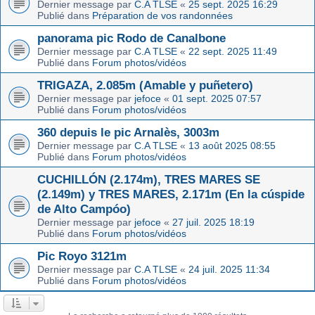
Dernier message par
C.A TLSE
«
25 sept. 2025 16:29
Publié dans
Préparation de vos randonnées
panorama pic Rodo de Canalbone
Dernier message par
C.A TLSE
«
22 sept. 2025 11:49
Publié dans
Forum photos/vidéos
TRIGAZA, 2.085m (Amable y puñetero)
Dernier message par
jefoce
«
01 sept. 2025 07:57
Publié dans
Forum photos/vidéos
360 depuis le pic Arnalès, 3003m
Dernier message par
C.A TLSE
«
13 août 2025 08:55
Publié dans
Forum photos/vidéos
CUCHILLÓN (2.174m), TRES MARES SE
(2.149m) y TRES MARES, 2.171m (En la cúspide
de Alto Campóo)
Dernier message par
jefoce
«
27 juil. 2025 18:19
Publié dans
Forum photos/vidéos
Pic Royo 3121m
Dernier message par
C.A TLSE
«
24 juil. 2025 11:34
Publié dans
Forum photos/vidéos