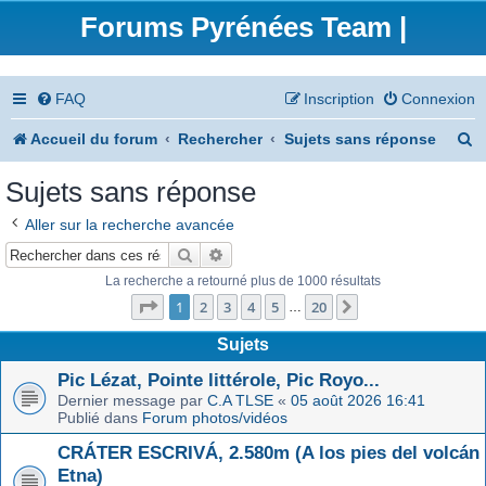
Forums Pyrénées Team |
FAQ
Inscription
Connexion
R
Accueil du forum
Rechercher
Sujets sans réponse
e
Sujets sans réponse
c
Aller sur la recherche avancée
h
Rechercher
Recherche avancée
e
La recherche a retourné plus de 1000 résultats
Page
1
sur
20
r
1
2
3
4
5
20
Suivant
…
c
Sujets
h
Pic Lézat, Pointe littérole, Pic Royo...
Dernier message par
C.A TLSE
«
05 août 2026 16:41
e
Publié dans
Forum photos/vidéos
r
CRÁTER ESCRIVÁ, 2.580m (A los pies del volcán
Etna)