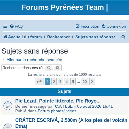
Forums Pyrénées Team |
FAQ
Inscription
Connexion
R
Accueil du forum
Rechercher
Sujets sans réponse
e
Sujets sans réponse
c
Aller sur la recherche avancée
h
Rechercher
Recherche avancée
e
La recherche a retourné plus de 1000 résultats
Page
1
sur
20
r
1
2
3
4
5
20
Suivant
…
c
Sujets
h
Pic Lézat, Pointe littérole, Pic Royo...
Dernier message par
C.A TLSE
«
05 août 2026 16:41
e
Publié dans
Forum photos/vidéos
r
CRÁTER ESCRIVÁ, 2.580m (A los pies del volcán
Etna)