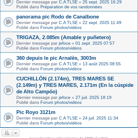
Dernier message par
C.A TLSE
«
25 sept. 2025 16:29
Publié dans
Préparation de vos randonnées
panorama pic Rodo de Canalbone
Dernier message par
C.A TLSE
«
22 sept. 2025 11:49
Publié dans
Forum photos/vidéos
TRIGAZA, 2.085m (Amable y puñetero)
Dernier message par
jefoce
«
01 sept. 2025 07:57
Publié dans
Forum photos/vidéos
360 depuis le pic Arnalès, 3003m
Dernier message par
C.A TLSE
«
13 août 2025 08:55
Publié dans
Forum photos/vidéos
CUCHILLÓN (2.174m), TRES MARES SE
(2.149m) y TRES MARES, 2.171m (En la cúspide
de Alto Campóo)
Dernier message par
jefoce
«
27 juil. 2025 18:19
Publié dans
Forum photos/vidéos
Pic Royo 3121m
Dernier message par
C.A TLSE
«
24 juil. 2025 11:34
Publié dans
Forum photos/vidéos