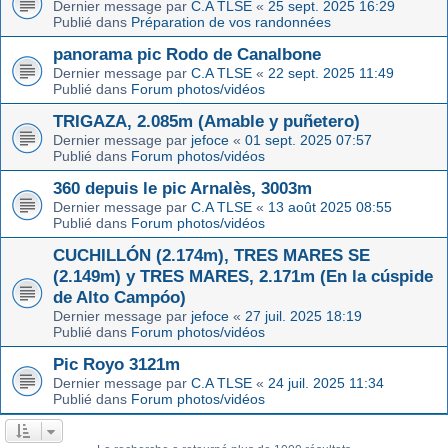
Dernier message par
C.A TLSE
«
25 sept. 2025 16:29
Publié dans
Préparation de vos randonnées
panorama pic Rodo de Canalbone
Dernier message par
C.A TLSE
«
22 sept. 2025 11:49
Publié dans
Forum photos/vidéos
TRIGAZA, 2.085m (Amable y puñetero)
Dernier message par
jefoce
«
01 sept. 2025 07:57
Publié dans
Forum photos/vidéos
360 depuis le pic Arnalès, 3003m
Dernier message par
C.A TLSE
«
13 août 2025 08:55
Publié dans
Forum photos/vidéos
CUCHILLÓN (2.174m), TRES MARES SE
(2.149m) y TRES MARES, 2.171m (En la cúspide
de Alto Campóo)
Dernier message par
jefoce
«
27 juil. 2025 18:19
Publié dans
Forum photos/vidéos
Pic Royo 3121m
Dernier message par
C.A TLSE
«
24 juil. 2025 11:34
Publié dans
Forum photos/vidéos