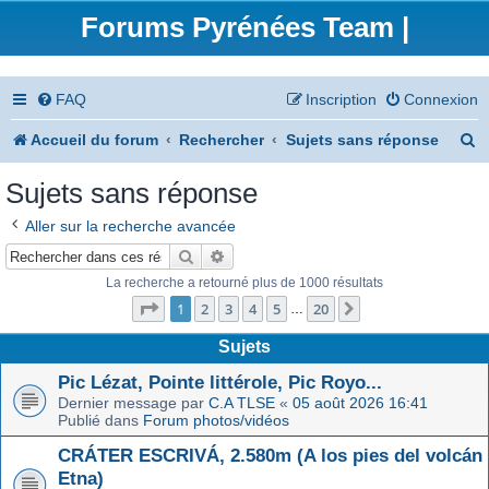
Forums Pyrénées Team |
FAQ
Inscription
Connexion
R
Accueil du forum
Rechercher
Sujets sans réponse
e
Sujets sans réponse
c
Aller sur la recherche avancée
h
Rechercher
Recherche avancée
e
La recherche a retourné plus de 1000 résultats
Page
1
sur
20
r
1
2
3
4
5
20
Suivant
…
c
Sujets
h
Pic Lézat, Pointe littérole, Pic Royo...
Dernier message par
C.A TLSE
«
05 août 2026 16:41
e
Publié dans
Forum photos/vidéos
r
CRÁTER ESCRIVÁ, 2.580m (A los pies del volcán
Etna)